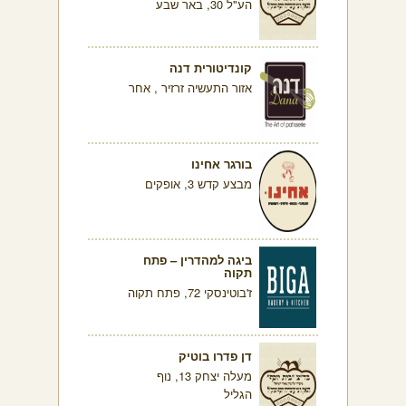
הע"ל 30, באר שבע
קונדיטורית דנה
אזור התעשיה זרזיר , אחר
בורגר אחינו
מבצע קדש 3, אופקים
ביגה למהדרין – פתח
תקוה
ז'בוטינסקי 72, פתח תקוה
דן פדרו בוטיק
מעלה יצחק 13, נוף
הגליל