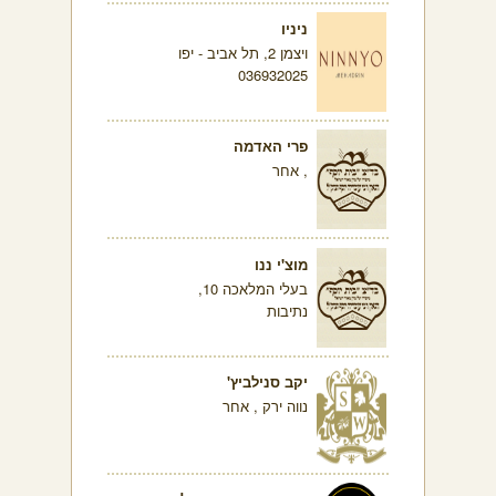
ניניו
ויצמן 2, תל אביב - יפו
036932025
פרי האדמה
, אחר
מוצ'י ננו
בעלי המלאכה 10,
נתיבות
יקב סנילביץ'
נווה ירק , אחר