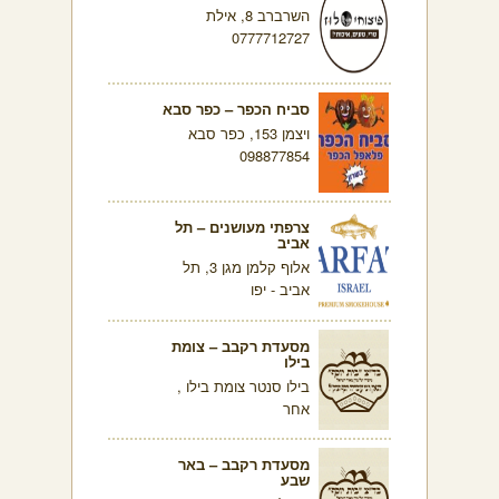
השרברב 8, אילת
0777712727
סביח הכפר – כפר סבא
ויצמן 153, כפר סבא
098877854
צרפתי מעושנים – תל
אביב
אלוף קלמן מגן 3, תל
אביב - יפו
מסעדת רקבב – צומת
בילו
בילו סנטר צומת בילו ,
אחר
מסעדת רקבב – באר
שבע