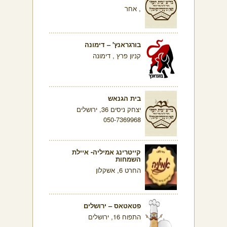
, אחר
בורגראנץ' – דימונה
קניון פרץ , דימונה
בית הגנאש
יצחק ניסים 36, ירושלים
050-7369968
קייטרינג אמיליה- איילת
השמחות
החרט 6, אשקלון
פטאטאס – ירושלים
התפוח 16, ירושלים