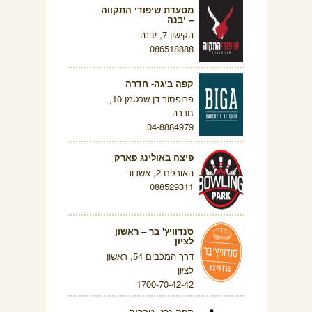
מסעדת שיפודי התקווה
– יבנה
הקישון 7, יבנה
086518888
קפה ביגה- חדרה
פרופסור דן שכטמן 10,
חדרה
04-8884979
פיצה באולינג פארק
האורגים 2, אשדוד
088529311
סנדוויץ' בר – ראשון
לציון
דרך המכבים 54, ראשון
לציון
1700-70-42-42
קפה גרג- טבריה