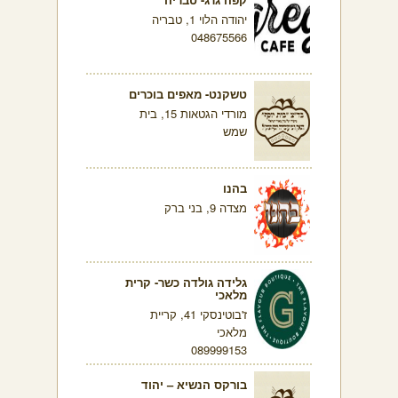
יהודה הלוי 1, טבריה
048675566
טשקנט- מאפים בוכרים
מורדי הגטאות 15, בית
שמש
בהנו
מצדה 9, בני ברק
גלידה גולדה כשר- קרית
מלאכי
ז'בוטינסקי 41, קריית
מלאכי
089999153
בורקס הנשיא – יהוד