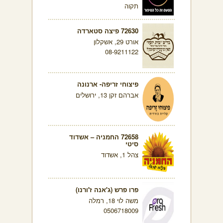
תקוה
72630 פיצה סטארדה
אורט 29, אשקלון
08-9211122
פיצוחי זריפה- ארנונה
אברהם זקן 13, ירושלים
72658 החמניה – אשדוד
סיטי
צהל 1, אשדוד
פרו פרש (ג'אנה ז'ורנו)
משה לוי 18, רמלה
0506718009