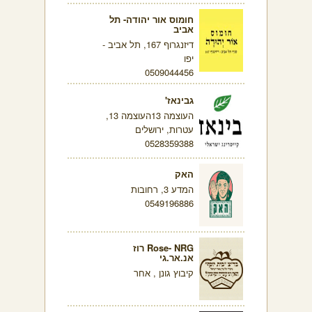
חומוס אור יהודה- תל
אביב
דיזנגרוף 167, תל אביב -
יפו
0509044456
גבינאז'
העוצמה 13העוצמה 13,
עטרות, ירושלים
0528359388
האק
המדע 3, רחובות
0549196886
Rose- NRG רוז
אנ.אר.גי
קיבוץ גונן , אחר