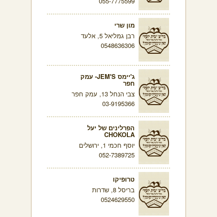
055-7775599
מון שרי
רבן גמליאל 5, אלעד
0548636306
ג'יימס JEM'S- עמק
חפר
צבי הנחל 13, עמק חפר
03-9195366
הפרלינים של יעל
CHOKOLA
יוסף חכמי 1, ירושלים
052-7389725
טרופיקו
בריסל 8, שדרות
0524629550