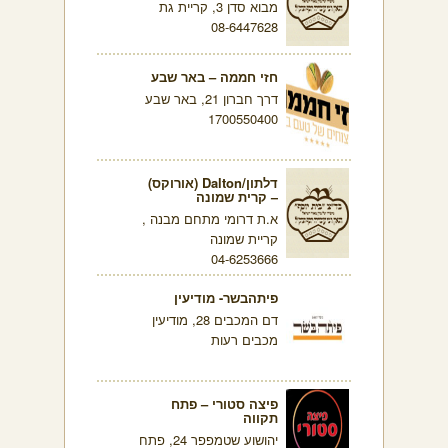
מבוא סדן 3, קריית גת
08-6447628
חזי חממה – באר שבע
דרך חברון 21, באר שבע
1700550400
דלתון/Dalton (אורוקס)
– קרית שמונה
א.ת דרומי מתחם מבנה ,
קריית שמונה
04-6253666
פיתהבשר- מודיעין
דם המכבים 28, מודיעין
מכבים רעות
פיצה סטורי – פתח
תקווה
יהושוע שטמפפר 24, פתח