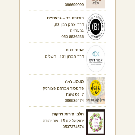
086699099
בורגרס בר – גבעתיים
דרך יצחק רבין 53,
גבעתיים
050-8536236
אבנר דגים
דרך חברון 101, ירושלים
JOJO ז'וז'ו
פרופסור אברהם פצ'ורניק
7, נס ציונה
086535474
חלבי פירות וירקות
יחזקאל קזז 15, אור יהודה
0537374574