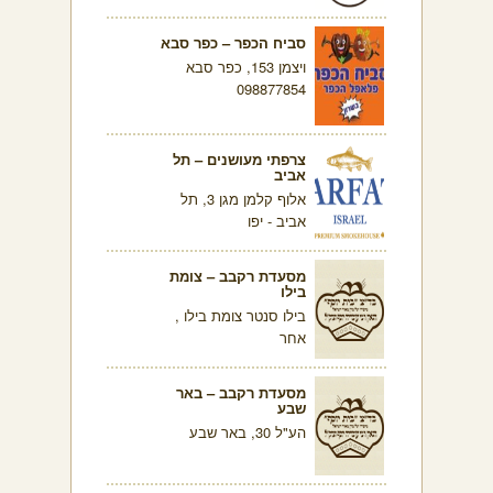
סביח הכפר – כפר סבא
ויצמן 153, כפר סבא
098877854
צרפתי מעושנים – תל
אביב
אלוף קלמן מגן 3, תל
אביב - יפו
מסעדת רקבב – צומת
בילו
בילו סנטר צומת בילו ,
אחר
מסעדת רקבב – באר
שבע
הע"ל 30, באר שבע