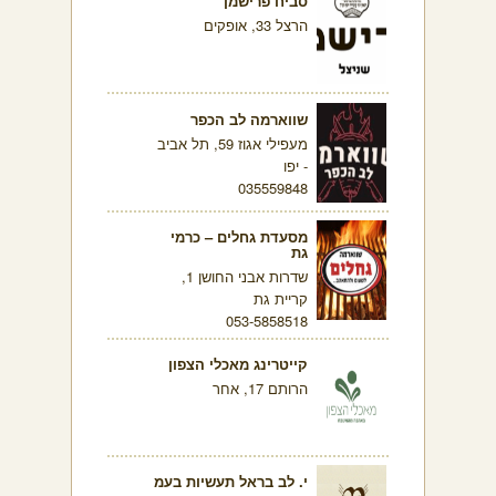
סביח פרישמן
הרצל 33, אופקים
שווארמה לב הכפר
מעפילי אגוז 59, תל אביב
- יפו
035559848
מסעדת גחלים – כרמי
גת
שדרות אבני החושן 1,
קריית גת
053-5858518
קייטרינג מאכלי הצפון
הרותם 17, אחר
י. לב בראל תעשיות בעמ