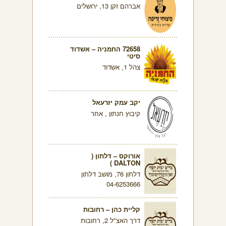
אברהם זקן 13, ירושלים
72658 החמניה – אשדוד
סיטי
צהל 1, אשדוד
יקב עמק יזרעאל
קיבוץ חנתון , אחר
אורוקס – דלתון (
DALTON )
דלתון 76, מושב דלתון
04-6253666
קליית כהן – רחובות
דרך האצ"ל 2, רחובות