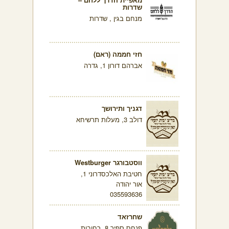
שדרות
מנחם בגין , שדרות
חזי חממה (ראם)
אברהם דורון 1, גדרה
דגניך ותירושך
דולב 3, מעלות תרשיחא
ווסטבורגר Westburger
חטיבת האלכסדרוני 1,
אור יהודה
035593636
שחרזאד
פנחס ספיר 8, רחובות