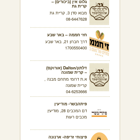
גלוט אין (ביכורים) –
קרית גת
מבוא סדן 3, קריית גת
08-6447628
חזי חממה – באר שבע
דרך חברון 21, באר שבע
1700550400
דלתון/Dalton (אורוקס)
– קרית שמונה
א.ת דרומי מתחם מבנה ,
קריית שמונה
04-6253666
פיתהבשר- מודיעין
דם המכבים 28, מודיעין
מכבים רעות
פיצוחי זריפה- ארנונה