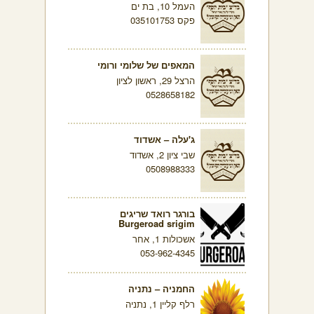
העמל 10, בת ים
פקס 035101753
המאפים של שלומי ורומי
הרצל 29, ראשון לציון
0528658182
ג'עלה – אשדוד
שבי ציון 2, אשדוד
0508988333
בורגר רואד שריגים
Burgeroad srigim
אשכולות 1, אחר
053-962-4345
החמניה – נתניה
רלף קליין 1, נתניה