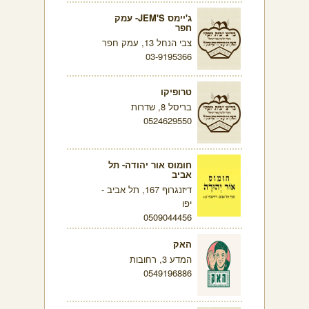
ג'יימס JEM'S- עמק
חפר
צבי הנחל 13, עמק חפר
03-9195366
טרופיקו
בריסל 8, שדרות
0524629550
חומוס אור יהודה- תל
אביב
דיזנגרוף 167, תל אביב -
יפו
0509044456
האק
המדע 3, רחובות
0549196886