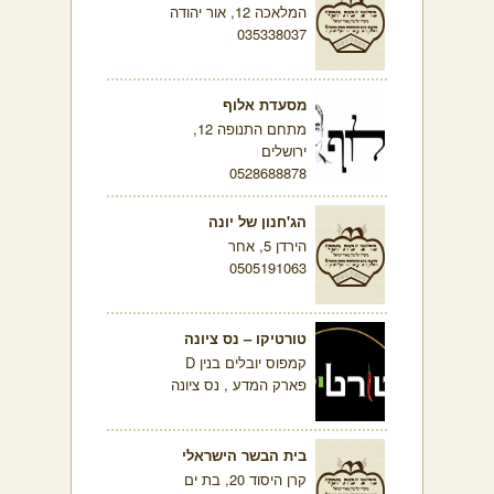
המלאכה 12, אור יהודה
035338037
מסעדת אלוף
מתחם התנופה 12,
ירושלים
0528688878
הג'חנון של יונה
הירדן 5, אחר
0505191063
טורטיקו – נס ציונה
קמפוס יובלים בנין D
פארק המדע , נס ציונה
בית הבשר הישראלי
קרן היסוד 20, בת ים