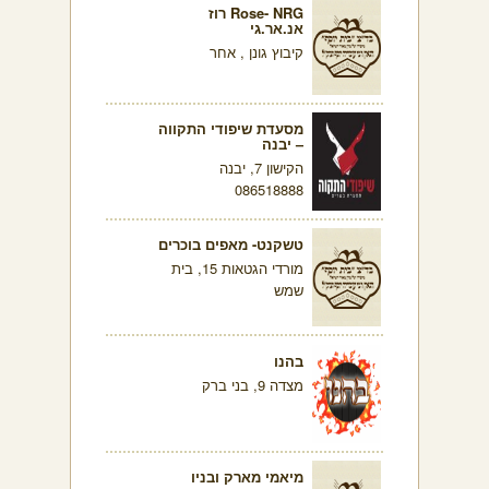
Rose- NRG רוז
אנ.אר.גי
קיבוץ גונן , אחר
מסעדת שיפודי התקווה
– יבנה
הקישון 7, יבנה
086518888
טשקנט- מאפים בוכרים
מורדי הגטאות 15, בית
שמש
בהנו
מצדה 9, בני ברק
מיאמי מארק ובניו