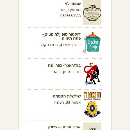
שמעון לוי
מודיעין 7, לוד
0526660333
דוקטור סופ (לה פטיט)-
פתח תקווה
בן ציון גליס 4, פתח תקוה
בורגראנץ'- כפר יונה
דוד בן גוריון 1, אחר
שולשלת החממה
אחוזה 88, רעננה
אדיר אביטן – שיווק