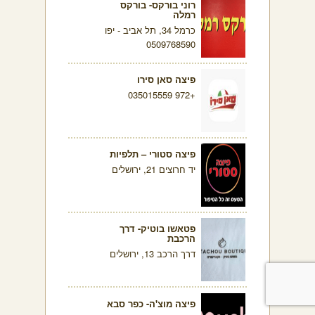
רוני בורקס- בורקס
רמלה
כרמל 34, תל אביב - יפו
0509768590
פיצה סאן סירו
+972 035015559
פיצה סטורי – תלפיות
יד חרוצים 21, ירושלים
פטאשו בוטיק- דרך
הרכבת
דרך הרכב 13, ירושלים
פיצה מוצ'ה- כפר סבא