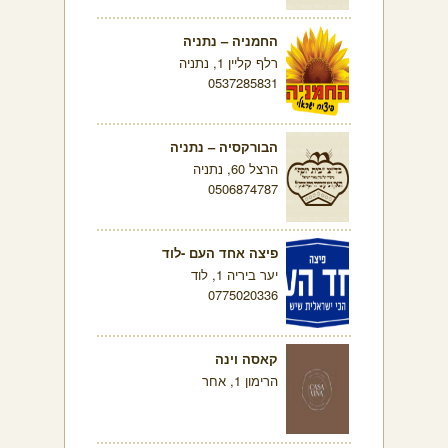
החמניה – נתניה
רלף קליין 1, נתניה
0537285831
הבורקסיה – נתניה
הרצל 60, נתניה
0506874787
פיצה אחד העם -לוד
יער ביריה 1, לוד
0775020336
קאסה וינה
הרימון 1, אחר