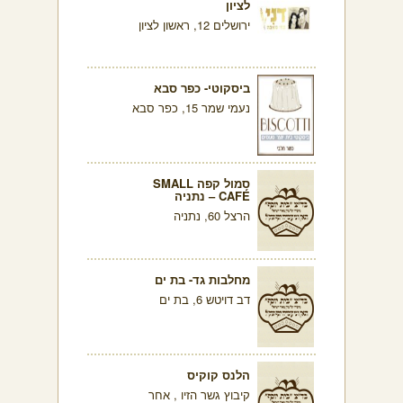
לציון
ירושלים 12, ראשון לציון
ביסקוטי- כפר סבא
נעמי שמר 15, כפר סבא
סמול קפה SMALL
CAFÉ – נתניה
הרצל 60, נתניה
מחלבות גד- בת ים
דב דויטש 6, בת ים
הלנס קוקיס
קיבוץ גשר הזיו , אחר