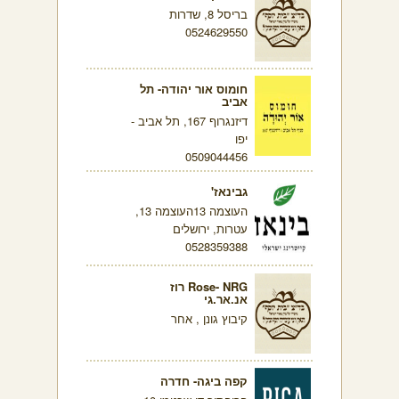
בריסל 8, שדרות
0524629550
חומוס אור יהודה- תל
אביב
דיזנגרוף 167, תל אביב -
יפו
0509044456
גבינאז'
העוצמה 13העוצמה 13,
עטרות, ירושלים
0528359388
Rose- NRG רוז
אנ.אר.גי
קיבוץ גונן , אחר
קפה ביגה- חדרה