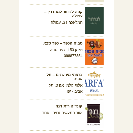
קפה לנדוור למהדרין –
עפולה
המלאכה 21, עפולה
סביח הכפר – כפר סבא
ויצמן 153, כפר סבא
098877854
צרפתי מעושנים – תל
אביב
אלוף קלמן מגן 3, תל
אביב - יפו
קונדיטורית דנה
אזור התעשיה זרזיר , אחר