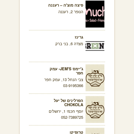
פיצה מוצ'ה – רעננה
הנופר 2, רעננה
גרינז
מצדה 6, בני ברק
ג'יימס JEM'S- עמק
חפר
צבי הנחל 13, עמק חפר
03-9195366
הפרלינים של יעל
CHOKOLA
יוסף חכמי 1, ירושלים
052-7389725
טרופיקו