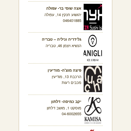
אצה שוסי בר- עפולה
יהושוע חנקין 14, עפולה
046401885
גלידריה וניליה – טבריה
הנשיא ויצמן 46, טבריה
פיצה מוצ'ה- מודיעין
הרכבת 13, מודיעין
מכבים רעות
יקב כמיסה- דלתון
מוסקט 1, מושב דלתון
04-6002655