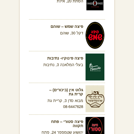
הסתת 20, אילת
פיצה שמש – שוהם
דקל 30, שוהם
פיצה פינוקיו- נתיבות
בעלי המלאכה 3, נתיבות
גלוט אין (ביכורים) –
קרית גת
מבוא סדן 3, קריית גת
08-6447628
פיצה סטורי – פתח
תקווה
יהושוע שטמפפר 24, פתח