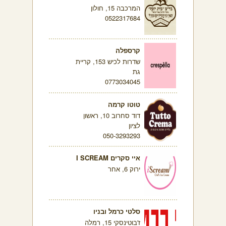
המרכבה 15, חולון
0522317684
קרספלה
שדרות לכיש 153, קריית
גת
0773034045
טוטו קרמה
דוד סחרוב 10, ראשון
לציון
050-3293293
איי סקרים I SCREAM
ירוק 6, אחר
סלטי כרמל ובניו
ז'בוטינסקי 15, רמלה