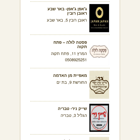
ג'אפן ג'אפן- באר שבע
ראובן רובין
ראובן רובין 5, באר שבע
פסטה לולה – פתח
תקוה
המרץ 11, פתח תקוה
0508925251
מאפיית מן האדמה
החורשת 9, בת ים
שייק ניר- טבריה
הגליל 3, טבריה