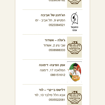
הג'חנון של אביבה
הפטיש 9, תל אביב - יפו
0523384521
ג'עלה – אשדוד
שבי ציון 2, אשדוד
0508988333
אמן הפיצה- דימונה
המלאכה 17, דימונה
086151612
דלישס בייקרי – לוד
אבא הלל סילבר 13, לוד
0505522081