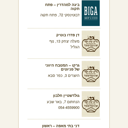
ביגה למהדרין – פתח
תקוה
ז'בוטינסקי 72, פתח תקוה
דן פדרו בוטיק
מעלה יצחק 13, נוף
הגליל
גרקו – המטבח היווני
של פניוטים
היוצרים 3, כפר סבא
גולדשטיין חלבון
הנחתום 7, באר שבע
054-4559900
דני בתי מאפה – ראשון