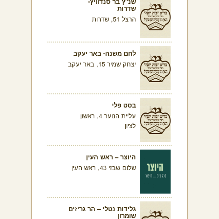
שנ"ץ בר סנדוויץ-
שדרות
הרצל 51, שדרות
לחם משנה- באר יעקב
יצחק שמיר 15, באר יעקב
בסט פלי
עליית הנוער 4, ראשון
לציון
היוצר – ראש העין
שלום שבזי 43, ראש העין
גלידות נטלי – הר גריזים
שומרון