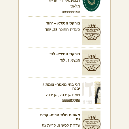
ז'בוטינסקי 41, קריית
מלאכי
089999153
בורקס הנשיא – יהוד
סעדיה חתוכה 28, יהוד
בורקס הנשיא- לוד
הנשיא 1, לוד
דני בתי מאפה- צומת גן
יבנה
צומת גן יבנה , גן יבנה
088652259
מאפית חלת הבית- קרית
גת
שדרות לכיש 8, קריית גת