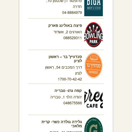
פרופסור דן שכטמן 10,
חדרה
04-8884979
פיצה באולינג פארק
האורגים 2, אשדוד
088529311
סנדוויץ' בר – ראשון
לציון
דרך המכבים 54, ראשון
לציון
1700-70-42-42
קפה גרג- טבריה
יהודה הלוי 1, טבריה
048675566
גלידה גולדה כשר- קרית
מלאכי