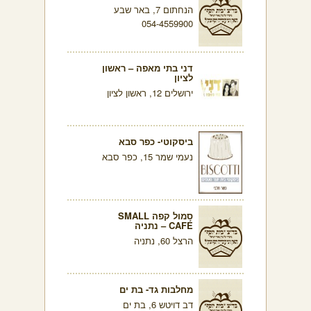
הנחתום 7, באר שבע
054-4559900
דני בתי מאפה – ראשון
לציון
ירושלים 12, ראשון לציון
ביסקוטי- כפר סבא
נעמי שמר 15, כפר סבא
סמול קפה SMALL
CAFÉ – נתניה
הרצל 60, נתניה
מחלבות גד- בת ים
דב דויטש 6, בת ים