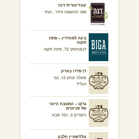
קונדיטורית דנה
אזור התעשיה זרזיר , אחר
ביגה למהדרין – פתח
תקוה
ז'בוטינסקי 72, פתח תקוה
דן פדרו בוטיק
מעלה יצחק 13, נוף
הגליל
גרקו – המטבח היווני
של פניוטים
היוצרים 3, כפר סבא
גולדשטיין חלבון