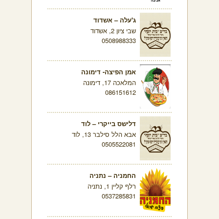
ג'עלה – אשדוד
שבי ציון 2, אשדוד
0508988333
אמן הפיצה- דימונה
המלאכה 17, דימונה
086151612
דלישס בייקרי – לוד
אבא הלל סילבר 13, לוד
0505522081
החמניה – נתניה
רלף קליין 1, נתניה
0537285831