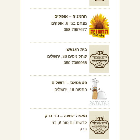
החמניה – אופקים
מנחם בגין 6, אופקים
058-7957677
בית הגנאש
יצחק ניסים 36, ירושלים
050-7369968
פטאטאס – ירושלים
התפוח 16, ירושלים
מאפה ישועה – בני ברק
קדושת יום טוב 6, בני
ברק