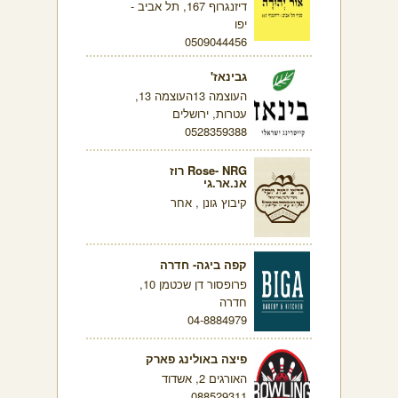
דיזנגרוף 167, תל אביב -
יפו
0509044456
גבינאז'
העוצמה 13העוצמה 13,
עטרות, ירושלים
0528359388
Rose- NRG רוז
אנ.אר.גי
קיבוץ גונן , אחר
קפה ביגה- חדרה
פרופסור דן שכטמן 10,
חדרה
04-8884979
פיצה באולינג פארק
האורגים 2, אשדוד
088529311