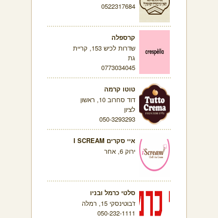
0522317684
קרספלה
שדרות לכיש 153, קריית
גת
0773034045
טוטו קרמה
דוד סחרוב 10, ראשון
לציון
050-3293293
איי סקרים I SCREAM
ירוק 6, אחר
סלטי כרמל ובניו
ז'בוטינסקי 15, רמלה
050-232-1111