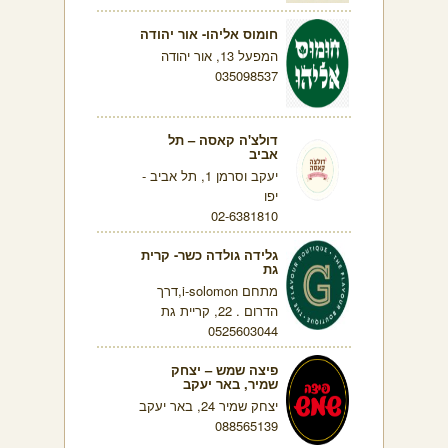
חומוס אליהו- אור יהודה
המפעל 13, אור יהודה
035098537
דולצ'ה קאסה – תל
אביב
יעקב וסרמן 1, תל אביב -
יפו
02-6381810
גלידה גולדה כשר- קרית
גת
מתחם i-solomon,דרך
הדרום . 22, קריית גת
0525603044
פיצה שמש – יצחק
שמיר, באר יעקב
יצחק שמיר 24, באר יעקב
088565139