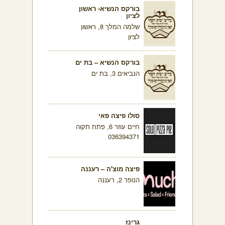
בורקס הנשיא- ראשון
לציון
שלמה המלך 8, ראשון
לציון
בורקס הנשיא – בת ים
הנביאים 3, בת ים
סולו פיצה פאי
חיים עוזר 6, פתח תקוה
036394371
פיצה מוצ'ה – רעננה
הנופר 2, רעננה
גרינז