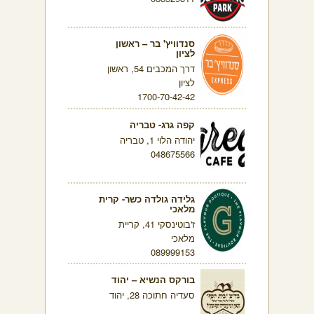
סנדוויץ' בר – ראשון
לציון
דרך המכבים 54, ראשון
לציון
1700-70-42-42
קפה גרג- טבריה
יהודה הלוי 1, טבריה
048675566
גלידה גולדה כשר- קרית
מלאכי
ז'בוטינסקי 41, קריית
מלאכי
089999153
בורקס הנשיא – יהוד
סעדיה חתוכה 28, יהוד