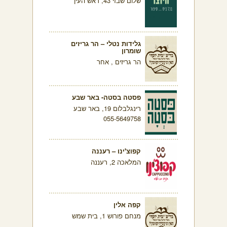
שלום שבזי 43, ראש העין
גלידות נטלי – הר גריזים
שומרון
הר גריזים , אחר
פסטה בסטה- באר שבע
רינגלבלום 19, באר שבע
055-5649758
קפוצ'ינו – רעננה
המלאכה 2, רעננה
קפה אלין
מנחם פורוש 1, בית שמש