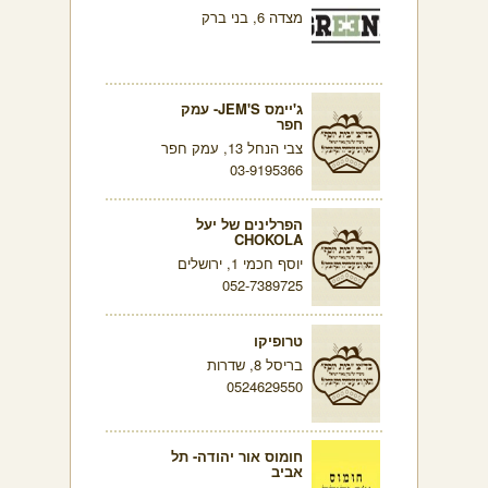
מצדה 6, בני ברק
ג'יימס JEM'S- עמק
חפר
צבי הנחל 13, עמק חפר
03-9195366
הפרלינים של יעל
CHOKOLA
יוסף חכמי 1, ירושלים
052-7389725
טרופיקו
בריסל 8, שדרות
0524629550
חומוס אור יהודה- תל
אביב