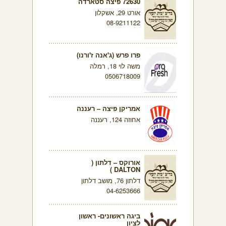
72630 פיצה סטארדה
אורט 29, אשקלון
08-9211122
פרו פרש (ג'אנה ז'ורנו)
משה לוי 18, רמלה
0506718009
אמריקן פיצה – רעננה
אחוזה 124, רעננה
אורוקס – דלתון (
DALTON )
דלתון 76, מושב דלתון
04-6253666
ביגה ראשונים- ראשון
לציון