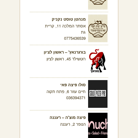
מנהטן טוסט נקניק
אסתר המלכה 11, קריית
גת
0775436539
בורגרנאץ' – ראשון לציון
רוטשילד 45, ראשון לציון
סולו פיצה פאי
חיים עוזר 6, פתח תקוה
036394371
פיצה מוצ'ה – רעננה
הנופר 2, רעננה