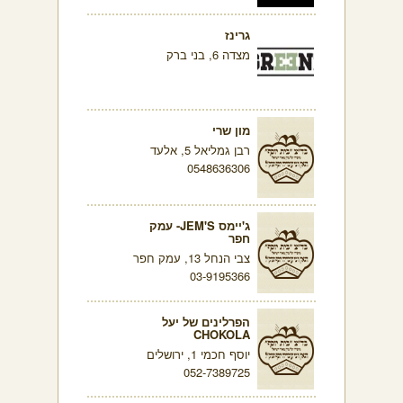
גרינז
מצדה 6, בני ברק
מון שרי
רבן גמליאל 5, אלעד
0548636306
ג'יימס JEM'S- עמק
חפר
צבי הנחל 13, עמק חפר
03-9195366
הפרלינים של יעל
CHOKOLA
יוסף חכמי 1, ירושלים
052-7389725