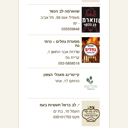
שווארמה לב הכפר
מעפילי אגוז 59, תל אביב
- יפו
035559848
מסעדת גחלים – כרמי
גת
שדרות אבני החושן 1,
קריית גת
053-5858518
קייטרינג מאכלי הצפון
הרותם 17, אחר
י. לב בראל תעשיות בעמ
העמל 10, בת ים
פקס 035101753