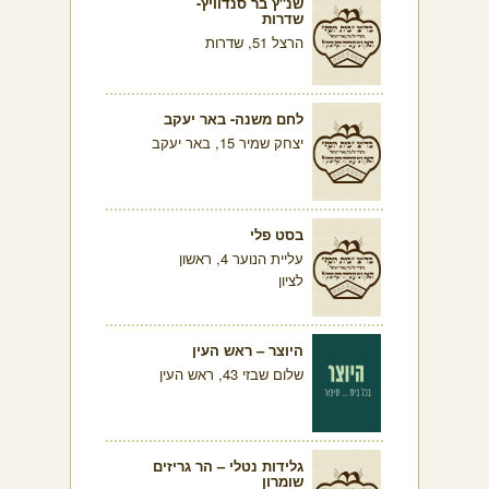
שנ"ץ בר סנדוויץ-
שדרות
הרצל 51, שדרות
לחם משנה- באר יעקב
יצחק שמיר 15, באר יעקב
בסט פלי
עליית הנוער 4, ראשון
לציון
היוצר – ראש העין
שלום שבזי 43, ראש העין
גלידות נטלי – הר גריזים
שומרון