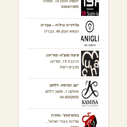
יהושוע חנקין 14, עפולה
046401885
גלידריה וניליה – טבריה
הנשיא ויצמן 46, טבריה
פיצה מוצ'ה- מודיעין
הרכבת 13, מודיעין
מכבים רעות
יקב כמיסה- דלתון
מוסקט 1, מושב דלתון
04-6002655
בורגראנץ'- נתניה
שדרות גיבורי ישראל ,
נתניה