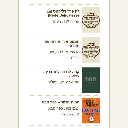
לה פרל דליקטס (La
Perle Delicatesse)
אחוזה 117, רעננה
חומוס אור יהודה- אור
יהודה
הראשונים 2/16, אור
יהודה
קפה לנדוור למהדרין –
עפולה
המלאכה 21, עפולה
סביח הכפר – כפר סבא
ויצמן 153, כפר סבא
098877854