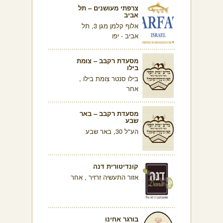
צרפתי מעושנים – תל
אביב
אלוף קלמן מגן 3, תל
אביב - יפו
מסעדת רקבב – צומת
בילו
בילו סנטר צומת בילו ,
אחר
מסעדת רקבב – באר
שבע
הע"ל 30, באר שבע
קונדיטורית דנה
אזור התעשיה זרזיר , אחר
בורגר אחינו