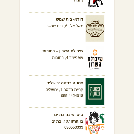
דודא- בית שמש
יגאל אלון 6, בית שמש
שיבולת השרון – רחובות
אופניימר 4, רחובות
פסטה בסטה ירושלים
קריית הדסה 1, ירושלים
055-4424018
סיסי פיצה בת ים
בן גוריון 107, בת ים
036553333