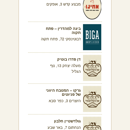
מבצע קדש 3, אופקים
ביגה למהדרין – פתח
תקוה
ז'בוטינסקי 72, פתח תקוה
דן פדרו בוטיק
מעלה יצחק 13, נוף
הגליל
גרקו – המטבח היווני
של פניוטים
היוצרים 3, כפר סבא
גולדשטיין חלבון
הנחתום 7, באר שבע