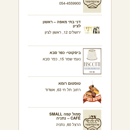
054-4559900
דני בתי מאפה – ראשון
לציון
ירושלים 12, ראשון לציון
ביסקוטי- כפר סבא
נעמי שמר 15, כפר סבא
טוסטום רומא
רחוב תל חי 63, אשדוד
סמול קפה SMALL
CAFÉ – נתניה
הרצל 60, נתניה