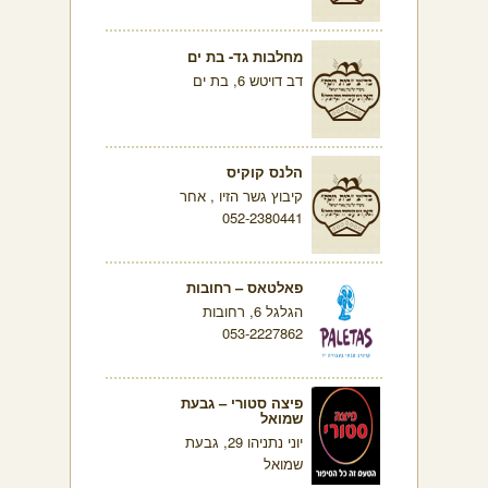
מחלבות גד- בת ים
דב דויטש 6, בת ים
הלנס קוקיס
קיבוץ גשר הזיו , אחר
052-2380441
פאלטאס – רחובות
הגלגל 6, רחובות
053-2227862
פיצה סטורי – גבעת
שמואל
יוני נתניהו 29, גבעת
שמואל