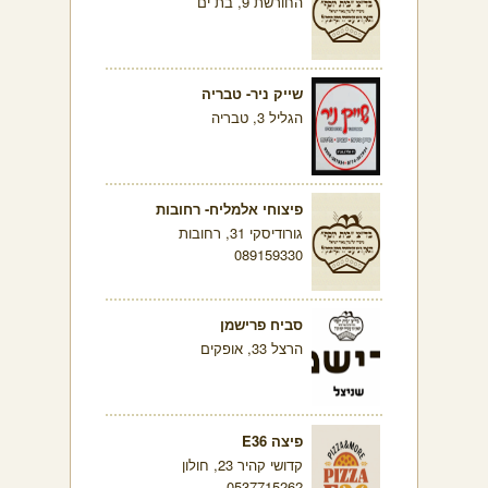
החורשת 9, בת ים
שייק ניר- טבריה
הגליל 3, טבריה
פיצוחי אלמליח- רחובות
גורודיסקי 31, רחובות
089159330
סביח פרישמן
הרצל 33, אופקים
פיצה E36
קדושי קהיר 23, חולון
0537715262