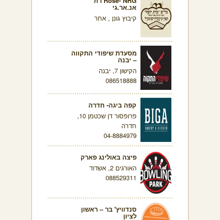
Rose- NRG רוז
אנ.אר.גי
קיבוץ גונן , אחר
מסעדת שיפודי התקווה
– יבנה
הקישון 7, יבנה
086518888
קפה ביגה- חדרה
פרופסור דן שכטמן 10,
חדרה
04-8884979
פיצה באולינג פארק
האורגים 2, אשדוד
088529311
סנדוויץ' בר – ראשון
לציון