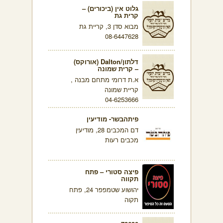
גלוט אין (ביכורים) –
קרית גת
מבוא סדן 3, קריית גת
08-6447628
דלתון/Dalton (אורוקס)
– קרית שמונה
א.ת דרומי מתחם מבנה ,
קריית שמונה
04-6253666
פיתהבשר- מודיעין
דם המכבים 28, מודיעין
מכבים רעות
פיצה סטורי – פתח
תקווה
יהושוע שטמפפר 24, פתח
תקוה