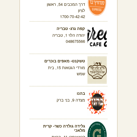
דרך המכבים 54, ראשון
לציון
1700-70-42-42
קפה גרג- טבריה
יהודה הלוי 1, טבריה
048675566
טשקנט- מאפים בוכרים
מורדי הגטאות 15, בית
שמש
בהנו
מצדה 9, בני ברק
גלידה גולדה כשר- קרית
מלאכי
ז'בוטינסקי 41, קריית