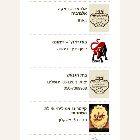
אלבאני – באקה
אלגרביה
, אחר
בורגראנץ' – דימונה
קניון פרץ , דימונה
בית הגנאש
יצחק ניסים 36, ירושלים
050-7369968
קייטרינג אמיליה- איילת
השמחות
החרט 6, אשקלון