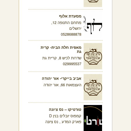
מסעדת אלוף
מתחם התנופה 12,
ירושלים
0528688878
מאפית חלת הבית- קרית
גת
שדרות לכיש 8, קריית גת
029995537
אביב בייקרי- אור יהודה
העצמאות 66, אור יהודה
טורטיקו – נס ציונה
קמפוס יובלים בנין D
פארק המדע , נס ציונה