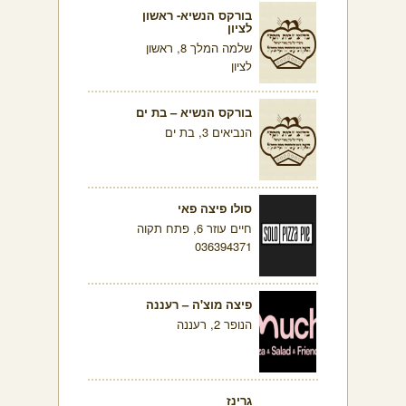
בורקס הנשיא- ראשון
לציון
שלמה המלך 8, ראשון
לציון
בורקס הנשיא – בת ים
הנביאים 3, בת ים
סולו פיצה פאי
חיים עוזר 6, פתח תקוה
036394371
פיצה מוצ'ה – רעננה
הנופר 2, רעננה
גרינז