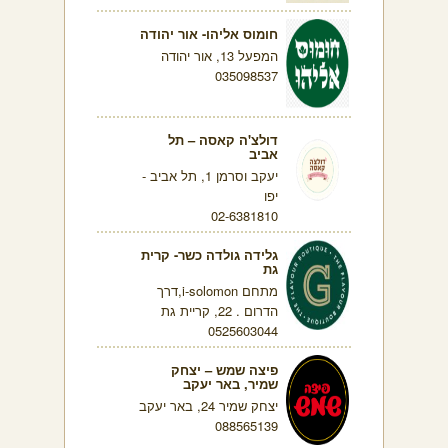
חומוס אליהו- אור יהודה
המפעל 13, אור יהודה
035098537
דולצ'ה קאסה – תל
אביב
יעקב וסרמן 1, תל אביב -
יפו
02-6381810
גלידה גולדה כשר- קרית
גת
מתחם i-solomon,דרך
הדרום . 22, קריית גת
0525603044
פיצה שמש – יצחק
שמיר, באר יעקב
יצחק שמיר 24, באר יעקב
088565139