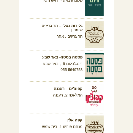
שלום שבזי 43, ראש העין
גלידות נטלי – הר גריזים
שומרון
הר גריזים , אחר
פסטה בסטה- באר שבע
רינגלבלום 19, באר שבע
055-5649758
קפוצ'ינו – רעננה
המלאכה 2, רעננה
קפה אלין
מנחם פורוש 1, בית שמש