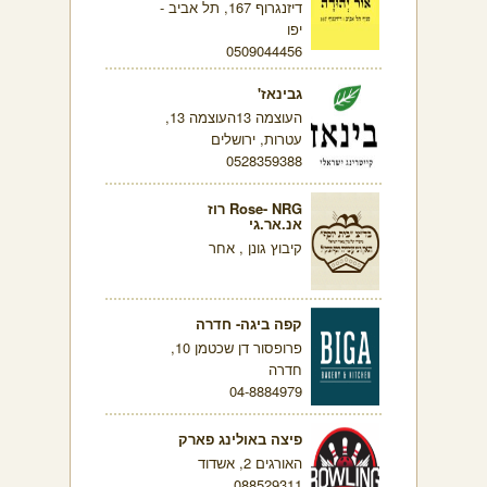
דיזנגרוף 167, תל אביב -
יפו
0509044456
גבינאז'
העוצמה 13העוצמה 13,
עטרות, ירושלים
0528359388
Rose- NRG רוז
אנ.אר.גי
קיבוץ גונן , אחר
קפה ביגה- חדרה
פרופסור דן שכטמן 10,
חדרה
04-8884979
פיצה באולינג פארק
האורגים 2, אשדוד
088529311