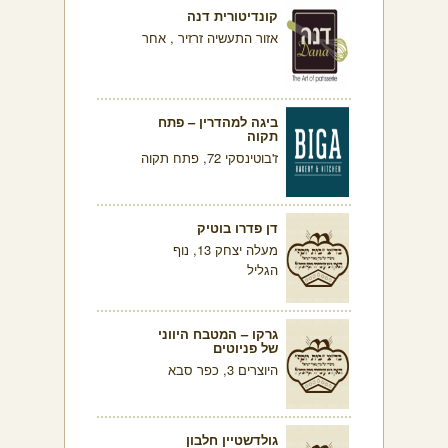
קונדיטורית דנה
אזור התעשיה זרזיר , אחר
ביגה למהדרין – פתח
תקוה
ז'בוטינסקי 72, פתח תקוה
דן פדרו בוטיק
מעלה יצחק 13, נוף
הגליל
גרקו – המטבח היווני
של פניוטים
היוצרים 3, כפר סבא
גולדשטיין חלבון