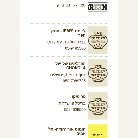
מצדה 6, בני ברק
ג'יימס JEM'S- עמק
חפר
צבי הנחל 13, עמק חפר
03-9195366
הפרלינים של יעל
CHOKOLA
יוסף חכמי 1, ירושלים
052-7389725
טרופיקו
בריסל 8, שדרות
0524629550
חומוס אור יהודה- תל
אביב