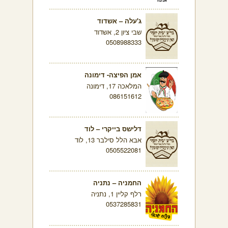
ג'עלה – אשדוד
שבי ציון 2, אשדוד
0508988333
אמן הפיצה- דימונה
המלאכה 17, דימונה
086151612
דלישס בייקרי – לוד
אבא הלל סילבר 13, לוד
0505522081
החמניה – נתניה
רלף קליין 1, נתניה
0537285831