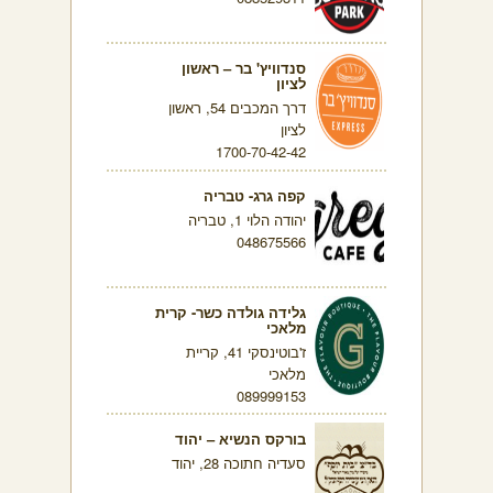
סנדוויץ' בר – ראשון
לציון
דרך המכבים 54, ראשון
לציון
1700-70-42-42
קפה גרג- טבריה
יהודה הלוי 1, טבריה
048675566
גלידה גולדה כשר- קרית
מלאכי
ז'בוטינסקי 41, קריית
מלאכי
089999153
בורקס הנשיא – יהוד
סעדיה חתוכה 28, יהוד