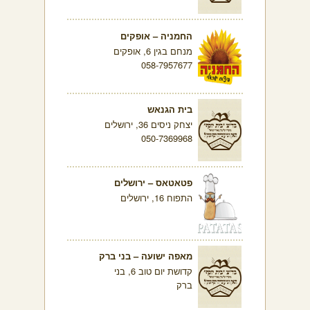
החמניה – אופקים
מנחם בגין 6, אופקים
058-7957677
בית הגנאש
יצחק ניסים 36, ירושלים
050-7369968
פטאטאס – ירושלים
התפוח 16, ירושלים
מאפה ישועה – בני ברק
קדושת יום טוב 6, בני
ברק