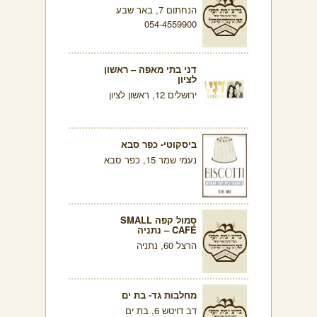
הנחתום 7, באר שבע
054-4559900
דני בתי מאפה – ראשון
לציון
ירושלים 12, ראשון לציון
ביסקוטי- כפר סבא
נעמי שמר 15, כפר סבא
סמול קפה SMALL
CAFÉ – נתניה
הרצל 60, נתניה
מחלבות גד- בת ים
דב דויטש 6, בת ים