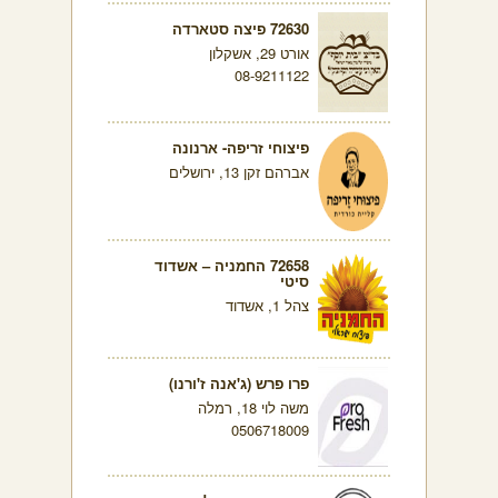
72630 פיצה סטארדה
אורט 29, אשקלון
08-9211122
פיצוחי זריפה- ארנונה
אברהם זקן 13, ירושלים
72658 החמניה – אשדוד
סיטי
צהל 1, אשדוד
פרו פרש (ג'אנה ז'ורנו)
משה לוי 18, רמלה
0506718009