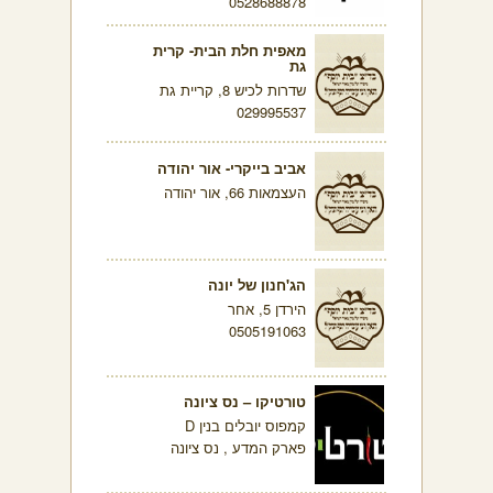
0528688878
מאפית חלת הבית- קרית
גת
שדרות לכיש 8, קריית גת
029995537
אביב בייקרי- אור יהודה
העצמאות 66, אור יהודה
הג'חנון של יונה
הירדן 5, אחר
0505191063
טורטיקו – נס ציונה
קמפוס יובלים בנין D
פארק המדע , נס ציונה