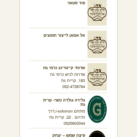
פוד סטאר
אל אמאן לייצור חמוצים
שרותי קייטרינג כרמי גת
שדרות לכיש כרמי גת
183, קריית גת
052-4738764
גלידה גולדה כשר- קרית
גת
מתחם i-solomon,דרך
הדרום . 22, קריית גת
0525603044
פיצה שמש – יצחק