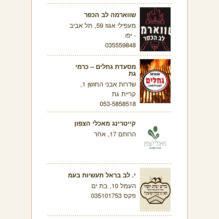
שווארמה לב הכפר
מעפילי אגוז 59, תל אביב
- יפו
035559848
מסעדת גחלים – כרמי
גת
שדרות אבני החושן 1,
קריית גת
053-5858518
קייטרינג מאכלי הצפון
הרותם 17, אחר
י. לב בראל תעשיות בעמ
העמל 10, בת ים
פקס 035101753