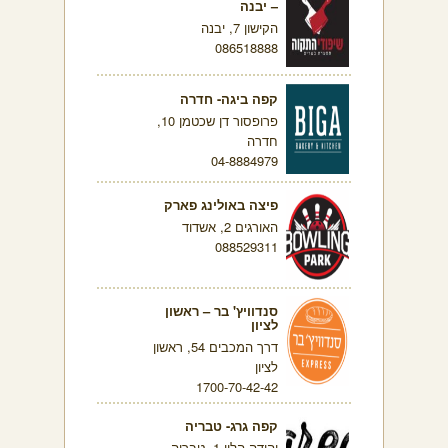
– יבנה
הקישון 7, יבנה
086518888
קפה ביגה- חדרה
פרופסור דן שכטמן 10,
חדרה
04-8884979
פיצה באולינג פארק
האורגים 2, אשדוד
088529311
סנדוויץ' בר – ראשון
לציון
דרך המכבים 54, ראשון
לציון
1700-70-42-42
קפה גרג- טבריה
יהודה הלוי 1, טבריה