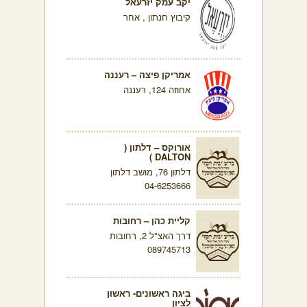
יקב עמק יזרעאל
קיבוץ חנתון , אחר
אמריקן פיצה – רעננה
אחוזה 124, רעננה
אורוקס – דלתון (
DALTON )
דלתון 76, מושב דלתון
04-6253666
קליית כהן – רחובות
דרך האצ"ל 2, רחובות
089745713
ביגה ראשונים- ראשון
לציון