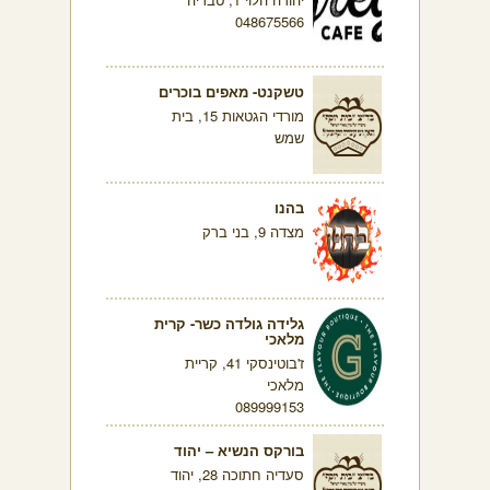
048675566
טשקנט- מאפים בוכרים
מורדי הגטאות 15, בית
שמש
בהנו
מצדה 9, בני ברק
גלידה גולדה כשר- קרית
מלאכי
ז'בוטינסקי 41, קריית
מלאכי
089999153
בורקס הנשיא – יהוד
סעדיה חתוכה 28, יהוד