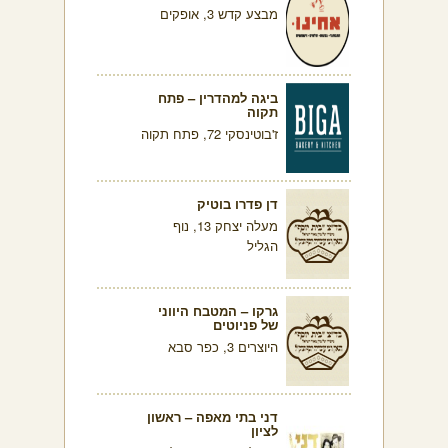
מבצע קדש 3, אופקים
ביגה למהדרין – פתח
תקוה
ז'בוטינסקי 72, פתח תקוה
דן פדרו בוטיק
מעלה יצחק 13, נוף
הגליל
גרקו – המטבח היווני
של פניוטים
היוצרים 3, כפר סבא
דני בתי מאפה – ראשון
לציון