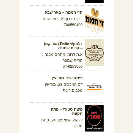
חזי חממה – באר שבע
דרך חברון 21, באר שבע
1700550400
דלתון/Dalton (אורוקס)
– קרית שמונה
א.ת דרומי מתחם מבנה ,
קריית שמונה
04-6253666
פיתהבשר- מודיעין
דם המכבים 28, מודיעין
מכבים רעות
פיצה סטורי – פתח
תקווה
יהושוע שטמפפר 24, פתח
תקוה