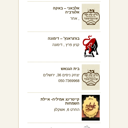
אלבאני – באקה
אלגרביה
, אחר
בורגראנץ' – דימונה
קניון פרץ , דימונה
בית הגנאש
יצחק ניסים 36, ירושלים
050-7369968
קייטרינג אמיליה- איילת
השמחות
החרט 6, אשקלון