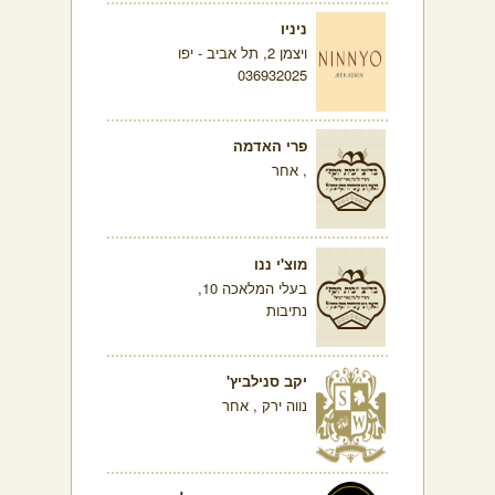
ניניו
ויצמן 2, תל אביב - יפו
036932025
פרי האדמה
, אחר
מוצ'י ננו
בעלי המלאכה 10,
נתיבות
יקב סנילביץ'
נווה ירק , אחר