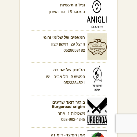
וניליה תעשיות
המסגר 15, הוד השרון
המאפים של שלומי ורומי
הרצל 29, ראשון לציון
0528658182
הג'חנון של אביבה
הפטיש 9, תל אביב - יפו
0523384521
בורגר רואד שריגים
Burgeroad srigim
אשכולות 1, אחר
053-962-4345
אמן הפיצה- דימונה