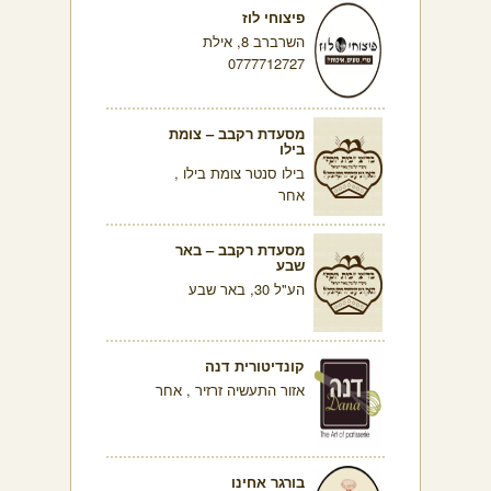
פיצוחי לוז
השרברב 8, אילת
0777712727
מסעדת רקבב – צומת
בילו
בילו סנטר צומת בילו ,
אחר
מסעדת רקבב – באר
שבע
הע"ל 30, באר שבע
קונדיטורית דנה
אזור התעשיה זרזיר , אחר
בורגר אחינו