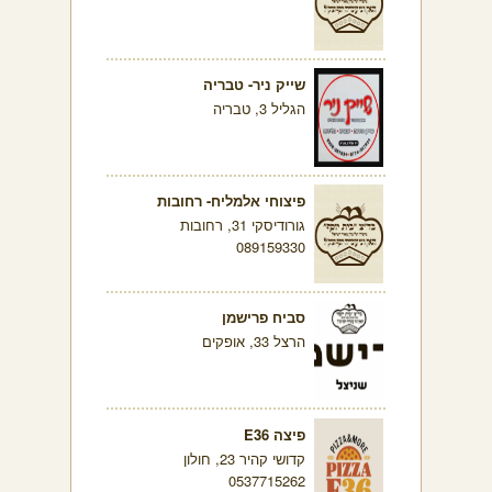
שייק ניר- טבריה
הגליל 3, טבריה
פיצוחי אלמליח- רחובות
גורודיסקי 31, רחובות
089159330
סביח פרישמן
הרצל 33, אופקים
פיצה E36
קדושי קהיר 23, חולון
0537715262