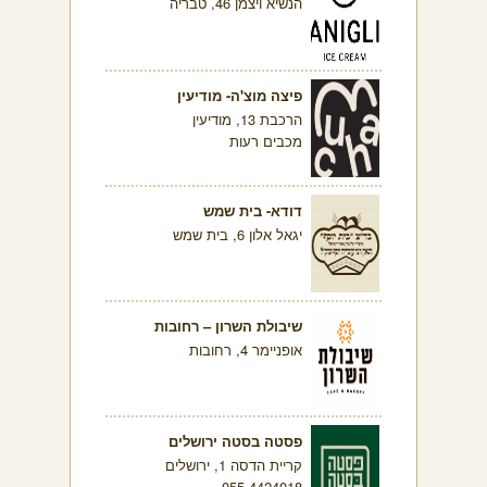
הנשיא ויצמן 46, טבריה
פיצה מוצ'ה- מודיעין
הרכבת 13, מודיעין
מכבים רעות
דודא- בית שמש
יגאל אלון 6, בית שמש
שיבולת השרון – רחובות
אופניימר 4, רחובות
פסטה בסטה ירושלים
קריית הדסה 1, ירושלים
055-4424018