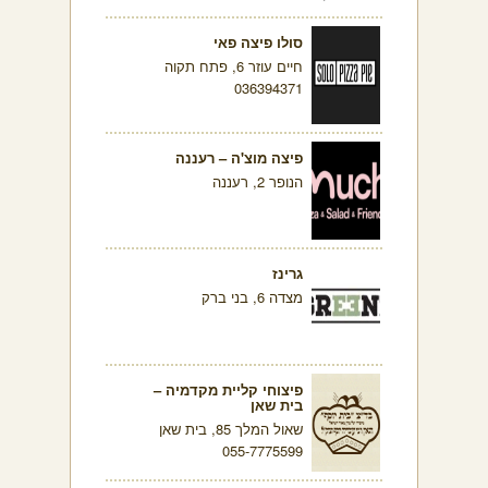
סולו פיצה פאי
חיים עוזר 6, פתח תקוה
036394371
פיצה מוצ'ה – רעננה
הנופר 2, רעננה
גרינז
מצדה 6, בני ברק
פיצוחי קליית מקדמיה –
בית שאן
שאול המלך 85, בית שאן
055-7775599