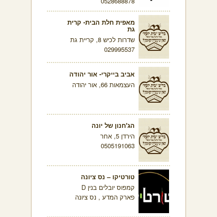
0528688878
מאפית חלת הבית- קרית
גת
שדרות לכיש 8, קריית גת
029995537
אביב בייקרי- אור יהודה
העצמאות 66, אור יהודה
הג'חנון של יונה
הירדן 5, אחר
0505191063
טורטיקו – נס ציונה
קמפוס יובלים בנין D
פארק המדע , נס ציונה