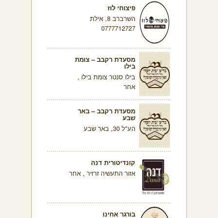
פיצוחי לוז
השרברב 8, אילת
0777712727
מסעדת רקבב – צומת
בילו
בילו סנטר צומת בילו ,
אחר
מסעדת רקבב – באר
שבע
הע"ל 30, באר שבע
קונדיטורית דנה
אזור התעשיה זרזיר , אחר
בורגר אחינו