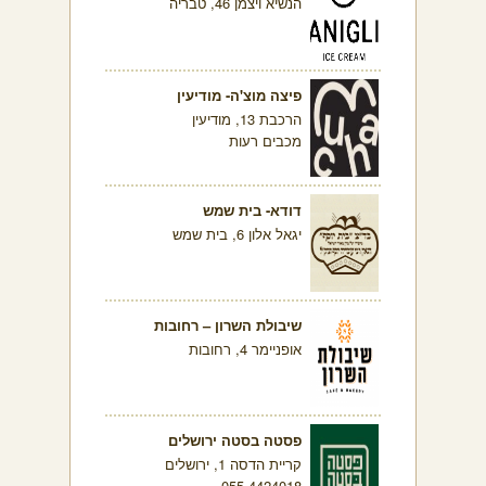
הנשיא ויצמן 46, טבריה
פיצה מוצ'ה- מודיעין
הרכבת 13, מודיעין
מכבים רעות
דודא- בית שמש
יגאל אלון 6, בית שמש
שיבולת השרון – רחובות
אופניימר 4, רחובות
פסטה בסטה ירושלים
קריית הדסה 1, ירושלים
055-4424018