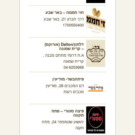
חזי חממה – באר שבע
דרך חברון 21, באר שבע
1700550400
דלתון/Dalton (אורוקס)
– קרית שמונה
א.ת דרומי מתחם מבנה ,
קריית שמונה
04-6253666
פיתהבשר- מודיעין
דם המכבים 28, מודיעין
מכבים רעות
פיצה סטורי – פתח
תקווה
יהושוע שטמפפר 24, פתח
תקוה