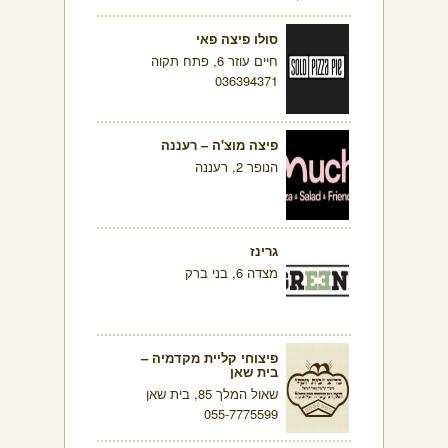
סולו פיצה פאי
חיים עוזר 6, פתח תקוה
036394371
פיצה מוצ'ה – רעננה
הנופר 2, רעננה
גרינז
מצדה 6, בני ברק
פיצוחי קליית מקדמיה –
בית שאן
שאול המלך 85, בית שאן
055-7775599