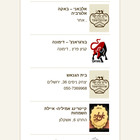
אלבאני – באקה
אלגרביה
, אחר
בורגראנץ' – דימונה
קניון פרץ , דימונה
בית הגנאש
יצחק ניסים 36, ירושלים
050-7369968
קייטרינג אמיליה- איילת
השמחות
החרט 6, אשקלון