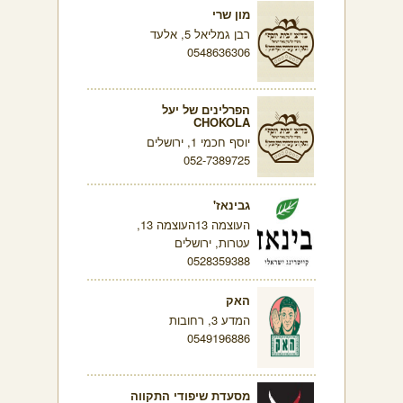
מון שרי
רבן גמליאל 5, אלעד
0548636306
הפרלינים של יעל
CHOKOLA
יוסף חכמי 1, ירושלים
052-7389725
גבינאז'
העוצמה 13העוצמה 13,
עטרות, ירושלים
0528359388
האק
המדע 3, רחובות
0549196886
מסעדת שיפודי התקווה