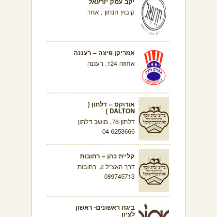
יקב עמק יזרעאל
קיבוץ חנתון , אחר
אמריקן פיצה – רעננה
אחוזה 124, רעננה
אורוקס – דלתון (
DALTON )
דלתון 76, מושב דלתון
04-6253666
קליית כהן – רחובות
דרך האצ"ל 2, רחובות
089745713
ביגה ראשונים- ראשון
לציון