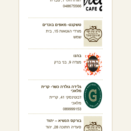
048675566
טשקנט- מאפים בוכרים
מורדי הגטאות 15, בית
שמש
בהנו
מצדה 9, בני ברק
גלידה גולדה כשר- קרית
מלאכי
ז'בוטינסקי 41, קריית
מלאכי
089999153
בורקס הנשיא – יהוד
סעדיה חתוכה 28, יהוד