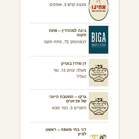
מבצע קדש 3, אופקים
ביגה למהדרין – פתח
תקוה
ז'בוטינסקי 72, פתח תקוה
דן פדרו בוטיק
מעלה יצחק 13, נוף
הגליל
גרקו – המטבח היווני
של פניוטים
היוצרים 3, כפר סבא
דני בתי מאפה – ראשון
לציון