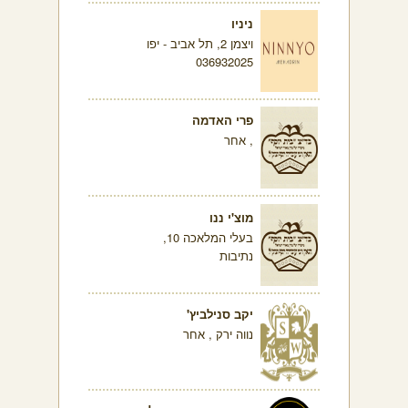
ניניו
ויצמן 2, תל אביב - יפו
036932025
פרי האדמה
, אחר
מוצ'י ננו
בעלי המלאכה 10,
נתיבות
יקב סנילביץ'
נווה ירק , אחר