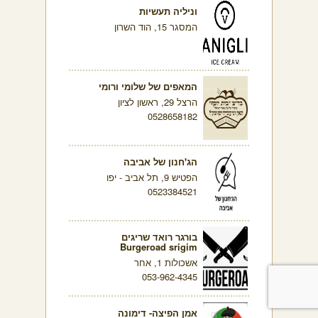
וניליה תעשיות
המסגר 15, הוד השרון
המאפים של שלומי ורומי
הרצל 29, ראשון לציון
0528658182
הג'חנון של אביבה
הפטיש 9, תל אביב - יפו
0523384521
בורגר רואד שריגים
Burgeroad srigim
אשכולות 1, אחר
053-962-4345
אמן הפיצה- דימונה