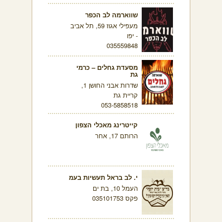
שווארמה לב הכפר
מעפילי אגוז 59, תל אביב
- יפו
035559848
מסעדת גחלים – כרמי
גת
שדרות אבני החושן 1,
קריית גת
053-5858518
קייטרינג מאכלי הצפון
הרותם 17, אחר
י. לב בראל תעשיות בעמ
העמל 10, בת ים
פקס 035101753