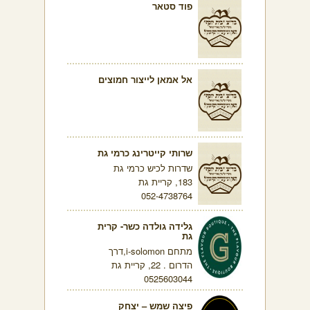
פוד סטאר
אל אמאן לייצור חמוצים
שרותי קייטרינג כרמי גת
שדרות לכיש כרמי גת
183, קריית גת
052-4738764
גלידה גולדה כשר- קרית
גת
מתחם i-solomon,דרך
הדרום . 22, קריית גת
0525603044
פיצה שמש – יצחק