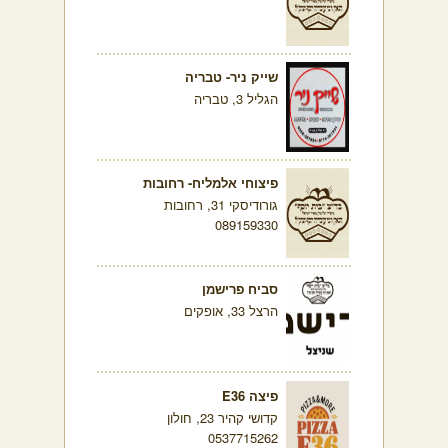
שייק ניר- טבריה
הגליל 3, טבריה
פיצוחי אלמליח- רחובות
גורודיסקי 31, רחובות
089159330
סביח פרישמן
הרצל 33, אופקים
פיצה E36
קדושי קהיר 23, חולון
0537715262