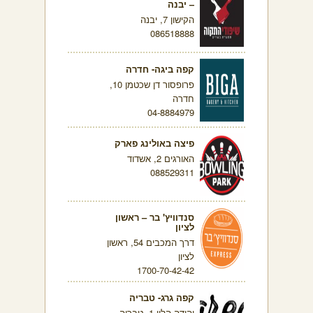
– יבנה
הקישון 7, יבנה
086518888
קפה ביגה- חדרה
פרופסור דן שכטמן 10,
חדרה
04-8884979
פיצה באולינג פארק
האורגים 2, אשדוד
088529311
סנדוויץ' בר – ראשון
לציון
דרך המכבים 54, ראשון
לציון
1700-70-42-42
קפה גרג- טבריה
יהודה הלוי 1, טבריה