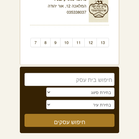
המלאכה 12, אור יהודה
035338037
7
8
9
10
11
12
13