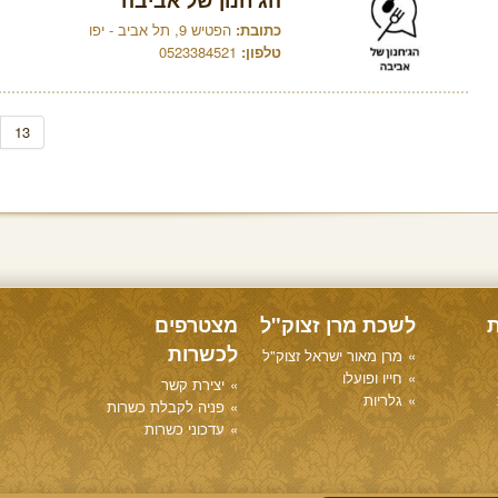
הג'חנון של אביבה
כתובת:
הפטיש 9, תל אביב - יפו
טלפון:
0523384521
13
ת
לשכת מרן זצוק"ל
מצטרפים
לכשרות
מרן מאור ישראל זצוק"ל
חייו ופועלו
יצירת קשר
גלריות
פניה לקבלת כשרות
עדכוני כשרות