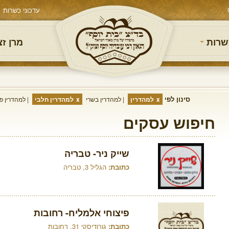
עדכוני כשרות
שרות
מרן ז
סינון לפי
למהדרין
למהדרין בשרי
למהדרין חלבי
למהדרין פר
חיפוש עסקים
שייק ניר- טבריה
כתובת:
הגליל 3, טבריה
פיצוחי אלמליח- רחובות
כתובת:
גורודיסקי 31, רחובות