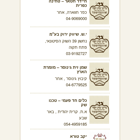
חיידר חטאר – טחינה
כפרית
כפר חווארה, אחר
04-9069000
י.ש. שיווק ירוק בע"מ
נחשון 39 השוק הסיטונאי,
פתח תקוה
03-9192727
שמן זית גינוסר – מזמרת
הארץ
קיבוץ גינוסר , אחר
04-6779525
כלים חד פעמי – טכנו
שק
א.ת. קרית יהודית , באר
שבע
054-4959185
יקב טורא