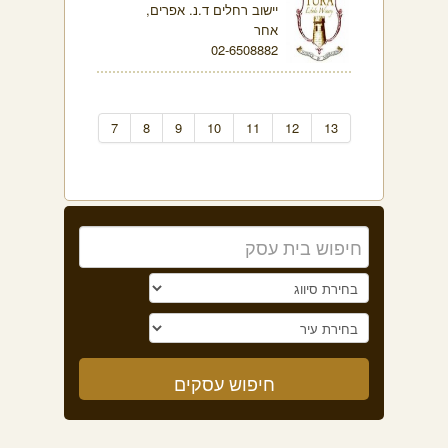
יישוב רחלים ד.נ. אפרים,
אחר
02-6508882
7
8
9
10
11
12
13