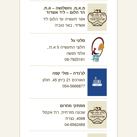
מ.א.מ. והשלושה – א.ת.
הד הלום – ליד אשדוד
אזור תעשייה עד הלום ליד
אשדוד, באר טוביה
סלטי גל
חלוצי התעשייה 5 א.ת.,
אלפי מנשה
09-7925161
לג'נדה – פולי קפה
האורגים 21 ביתן 45, חולון
054-5666877
ממתקי מחרום
שכונה מזרחית, רח' אקסל
4068, נצרת
04-6562469