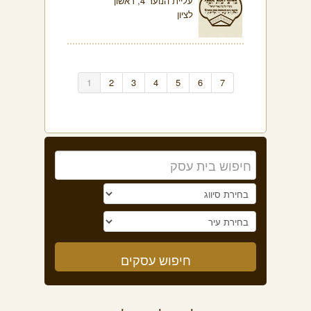
עליית הנוער 4, ראשון
לציון
1
2
3
4
5
6
7