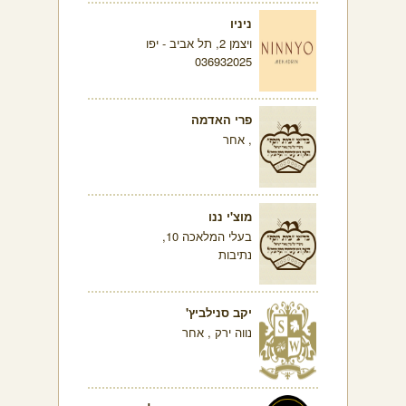
ניניו
ויצמן 2, תל אביב - יפו
036932025
פרי האדמה
, אחר
מוצ'י ננו
בעלי המלאכה 10,
נתיבות
יקב סנילביץ'
נווה ירק , אחר