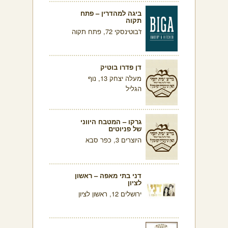
ביגה למהדרין – פתח
תקוה
ז'בוטינסקי 72, פתח תקוה
דן פדרו בוטיק
מעלה יצחק 13, נוף
הגליל
גרקו – המטבח היווני
של פניוטים
היוצרים 3, כפר סבא
דני בתי מאפה – ראשון
לציון
ירושלים 12, ראשון לציון