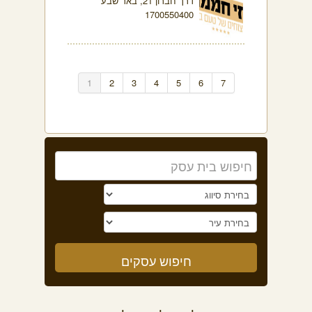
דרך חברון 21, באר שבע
1700550400
1
2
3
4
5
6
7