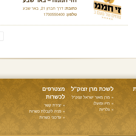
חזי חממה – באר שבע
כתובת:
דרך חברון 21, באר שבע
טלפון:
1700550400
ת
לשכת מרן זצוק"ל
מצטרפים
לכשרות
מרן מאור ישראל זצוק"ל
חייו ופועלו
יצירת קשר
גלריות
פניה לקבלת כשרות
עדכוני כשרות