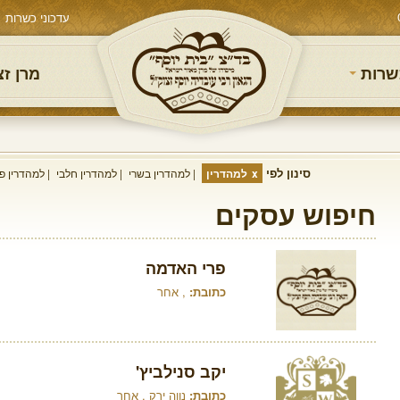
עדכוני כשרות
שרות
מרן ז
סינון לפי
למהדרין
למהדרין בשרי
למהדרין חלבי
למהדרין פר
חיפוש עסקים
פרי האדמה
כתובת:
, אחר
יקב סנילביץ'
כתובת:
נווה ירק , אחר