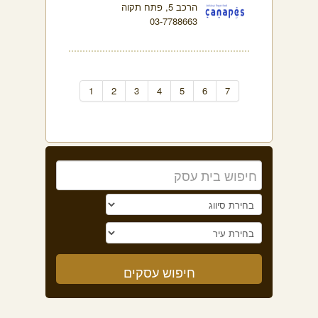
הרכב 5, פתח תקוה
03-7788663
1
2
3
4
5
6
7