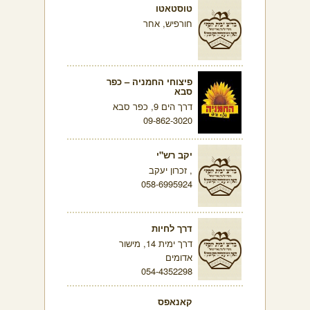
טוסטאטו
חורפיש, אחר
פיצוחי החמניה – כפר
סבא
דרך הים 9, כפר סבא
09-862-3020
יקב רש"י
, זכרון יעקב
058-6995924
דרך לחיות
דרך ימית 14, מישור
אדומים
054-4352298
קאנאפס