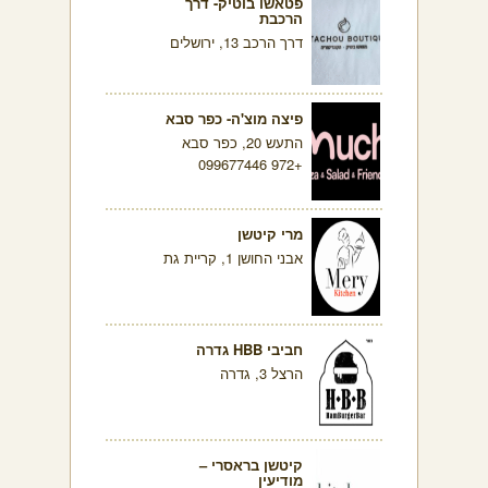
פטאשו בוטיק- דרך
הרכבת
דרך הרכב 13, ירושלים
פיצה מוצ'ה- כפר סבא
התעש 20, כפר סבא
+972 099677446
מרי קיטשן
אבני החושן 1, קריית גת
חביבי HBB גדרה
הרצל 3, גדרה
קיטשן בראסרי –
מודיעין