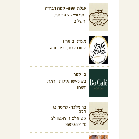
עגלת קפה- קפה רבידה
יוסף וויץ 25 הר נוף,
ירושלים
מעדני בוארון
התוכנה 10, כפר סבא
בו קפה
ביג פאשן גלילות , רמת
השרון
בר מלכה- קייטרינג
חלבי
גוש חלב 1, ראשון לציון
0587850170