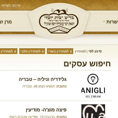
עדכוני כשרות
שרות
מרן ז
סינון לפי
למהדרין
למהדרין בשרי
למהדרין חלבי
למהדרין 
חיפוש עסקים
גלידריה וניליה – טבריה
כתובת:
הנשיא ויצמן 46, טבריה
פיצה מוצ'ה- מודיעין
כתובת:
הרכבת 13, מודיעין מכבים רעות