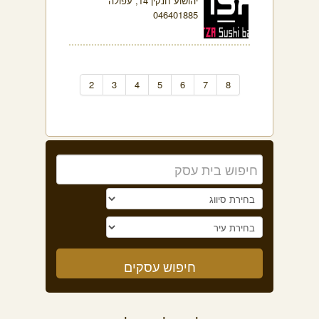
יהושוע חנקין 14, עפולה
046401885
2
3
4
5
6
7
8