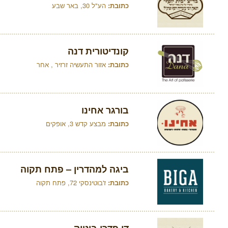
כתובת:
הע"ל 30, באר שבע
קונדיטורית דנה
כתובת:
אזור התעשיה זרזיר , אחר
בורגר אחינו
כתובת:
מבצע קדש 3, אופקים
ביגה למהדרין – פתח תקוה
כתובת:
ז'בוטינסקי 72, פתח תקוה