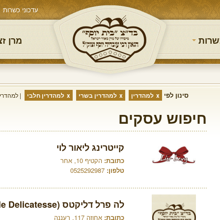
עדכוני כשרות
שרות
מרן ז
סינון לפי
למהדרין
למהדרין בשרי
למהדרין חלבי
למהדרין
חיפוש עסקים
קייטרינג ליאור לוי
כתובת:
הקטיף 10, אחר
טלפון:
0525292987
לה פרל דליקטס (La Perle Delicatesse)
כתובת:
אחוזה 117, רעננה