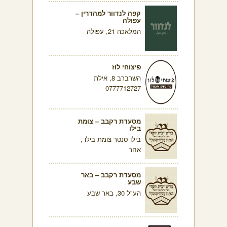
קפה לנדוור למהדרין –
עפולה
המלאכה 21, עפולה
פיצוחי לוז
השרברב 8, אילת
0777712727
מסעדת רקבב – צומת
בילו
בילו סנטר צומת בילו ,
אחר
מסעדת רקבב – באר
שבע
הע"ל 30, באר שבע