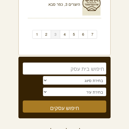
היוצרים 3, כפר סבא
1
2
3
4
5
6
7