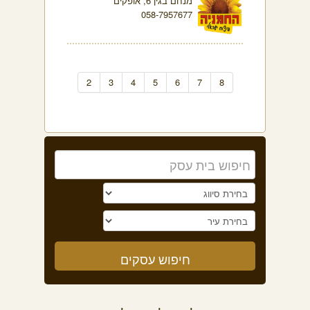
מנחם בגין 6, אופקים
058-7957677
2
3
4
5
6
7
8