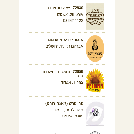
72630 פיצה סטארדה
אורט 29, אשקלון
08-9211122
פיצוחי זריפה- ארנונה
אברהם זקן 13, ירושלים
72658 החמניה – אשדוד
סיטי
צהל 1, אשדוד
פרו פרש (ג'אנה ז'ורנו)
משה לוי 18, רמלה
0506718009