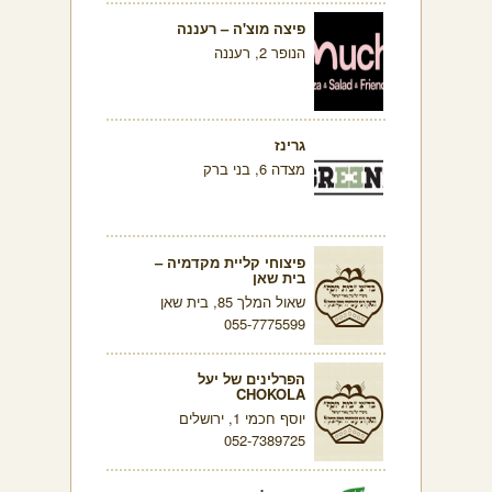
פיצה מוצ'ה – רעננה
הנופר 2, רעננה
גרינז
מצדה 6, בני ברק
פיצוחי קליית מקדמיה –
בית שאן
שאול המלך 85, בית שאן
055-7775599
הפרלינים של יעל
CHOKOLA
יוסף חכמי 1, ירושלים
052-7389725