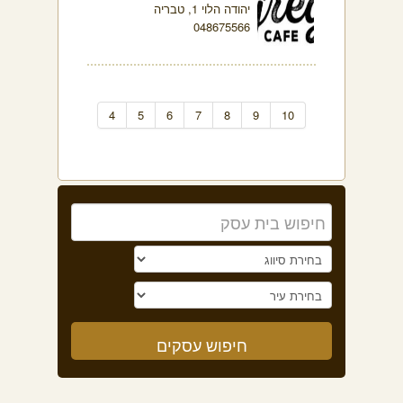
יהודה הלוי 1, טבריה
048675566
4
5
6
7
8
9
10