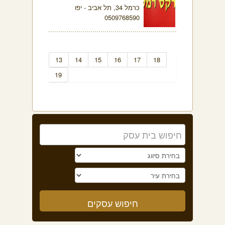
כרמל 34, תל אביב - יפו
0509768590
13
14
15
16
17
18
19