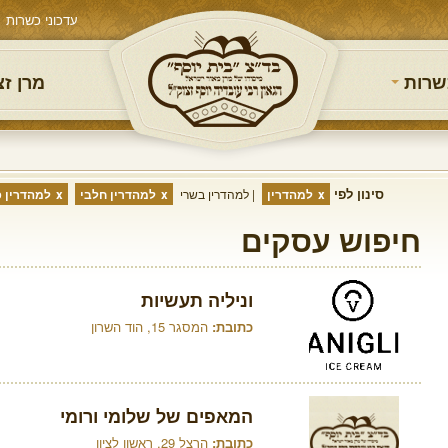
עדכוני כשרות
שרות
מרן ז
סינון לפי
למהדרין
למהדרין בשרי
למהדרין חלבי
למהדרין פ
חיפוש עסקים
וניליה תעשיות
כתובת:
המסגר 15, הוד השרון
המאפים של שלומי ורומי
כתובת:
הרצל 29, ראשון לציון