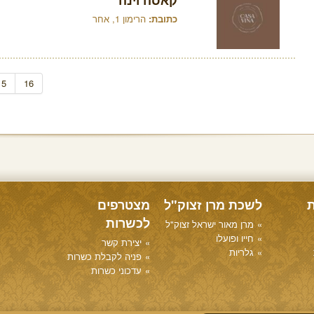
קאסה וינה
כתובת:
הרימון 1, אחר
15
16
ת
לשכת מרן זצוק"ל
מצטרפים
לכשרות
מרן מאור ישראל זצוק"ל
חייו ופועלו
יצירת קשר
גלריות
פניה לקבלת כשרות
עדכוני כשרות