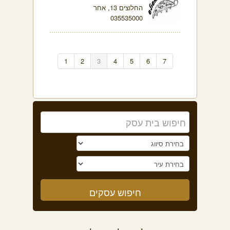
החלוצים 13, אחר
035535000
1
2
3
4
5
6
7