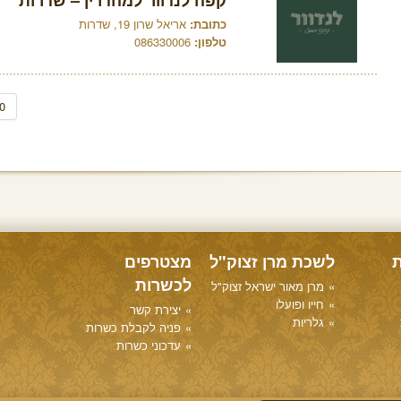
קפה לנדוור למהדרין – שדרות
כתובת:
אריאל שרון 19, שדרות
טלפון:
086330006
0
ת
לשכת מרן זצוק"ל
מצטרפים
לכשרות
מרן מאור ישראל זצוק"ל
חייו ופועלו
יצירת קשר
גלריות
פניה לקבלת כשרות
עדכוני כשרות