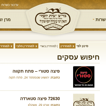
עדכוני כשרות
שרות
מרן ז
סינון לפי
למהדרין
למהדרין בשרי
למהדרין חלבי
למהדרין
חיפוש עסקים
פיצה סטורי – פתח תקווה
כתובת:
יהושוע שטמפפר 24, פתח תקוה
72630 פיצה סטארדה
כתובת:
אורט 29, אשקלון