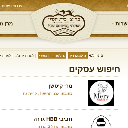
עדכוני כשרות
שרות
מרן ז
סינון לפי
למהדרין
למהדרין בשרי
למהדרין חלבי
למהדרין
חיפוש עסקים
מרי קיטשן
כתובת:
אבני החושן 1, קריית גת
חביבי HBB גדרה
כתובת:
הרצל 3, גדרה