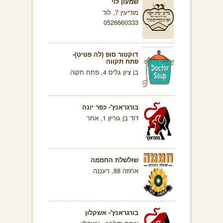
שמעון לוי
מודיעין 7, לוד
0526660333
דוקטור סופ (לה פטיט)-
פתח תקווה
בן ציון גליס 4, פתח תקוה
בורגראנץ'- כפר יונה
דוד בן גוריון 1, אחר
שולשלת החממה
אחוזה 88, רעננה
בורגראנץ'- אשקלון