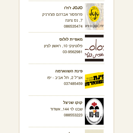
JOJO ז'וז'ו
פרופסור אברהם פצ'ורניק
7, נס ציונה
086535474
מאפיית לולוס
פלוטיצקי 10, ראשון לציון
03-9562981
פינת השווארמה
אצ"ל 2, תל אביב - יפו
037485459
קוקו שניצל
שבט לוי 144, אשדוד
088553223