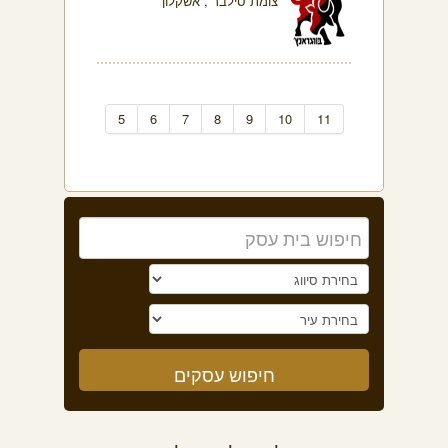
צומת סילבר , אשקלון
5
6
7
8
9
10
11