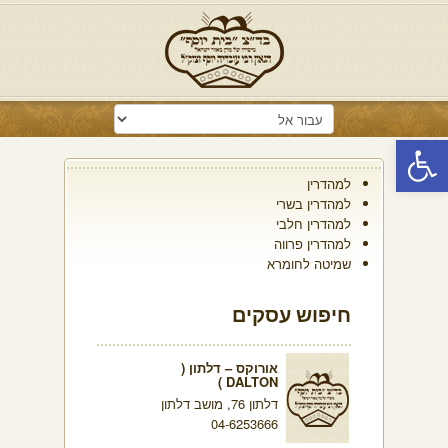
פתח סרגל נגישות
למהדרין
למהדרין בשרי
למהדרין חלבי
למהדרין פרווה
שמיטה לחומרא
חיפוש עסקים
אורוקס – דלתון (
DALTON )
דלתון 76, מושב דלתון
04-6253666