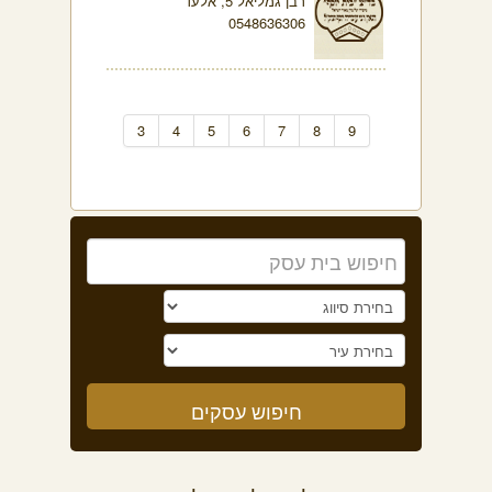
רבן גמליאל 5, אלעד
0548636306
3
4
5
6
7
8
9