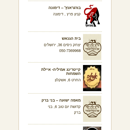
בורגראנץ' – דימונה
קניון פרץ , דימונה
בית הגנאש
יצחק ניסים 36, ירושלים
050-7369968
קייטרינג אמיליה- איילת
השמחות
החרט 6, אשקלון
מאפה ישועה – בני ברק
קדושת יום טוב 6, בני
ברק