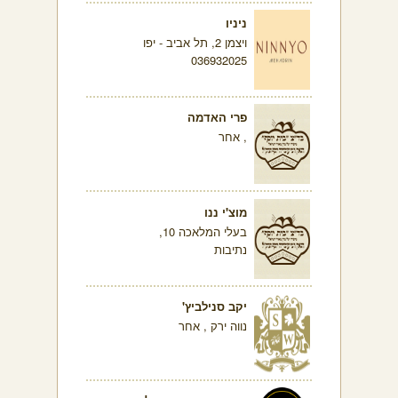
ניניו
ויצמן 2, תל אביב - יפו
036932025
פרי האדמה
, אחר
מוצ'י ננו
בעלי המלאכה 10,
נתיבות
יקב סנילביץ'
נווה ירק , אחר