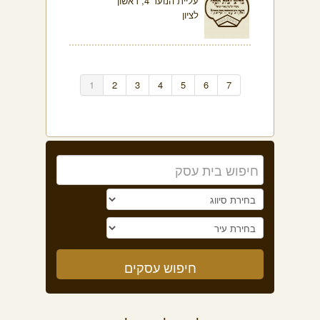
עליית הנוער 4, ראשון
לציון
1
2
3
4
5
6
7