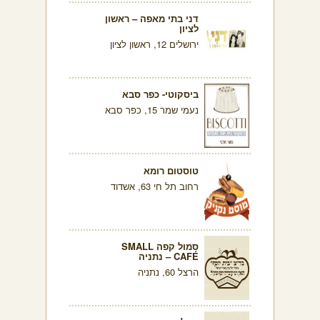
דני בתי מאפה – ראשון
לציון
ירושלים 12, ראשון לציון
ביסקוטי- כפר סבא
נעמי שמר 15, כפר סבא
טוסטום רומא
רחוב תל חי 63, אשדוד
סמול קפה SMALL
CAFÉ – נתניה
הרצל 60, נתניה