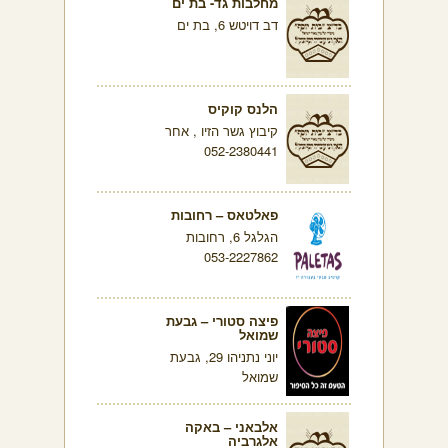
מחלבות גד- בת ים
דב דויטש 6, בת ים
הלנס קוקיס
קיבוץ גשר הזיו , אחר
052-2380441
פאלטאס – רחובות
הגלגל 6, רחובות
053-2227862
פיצה סטורי – גבעת
שמואל
יוני נתניהו 29, גבעת
שמואל
אלבאני – באקה
אלגרביה