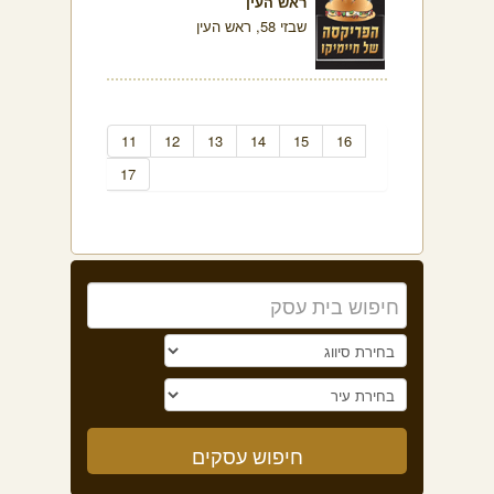
ראש העין
שבזי 58, ראש העין
11
12
13
14
15
16
17