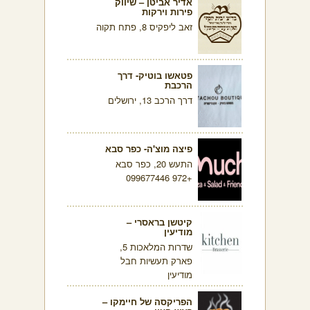
אדיר אביטן – שיווק
פירות וירקות
זאב ליפקיס 8, פתח תקוה
פטאשו בוטיק- דרך
הרכבת
דרך הרכב 13, ירושלים
פיצה מוצ'ה- כפר סבא
התעש 20, כפר סבא
+972 099677446
קיטשן בראסרי –
מודיעין
שדרות המלאכות 5,
פארק תעשיות חבל
מודיעין
הפריקסה של חיימקו –