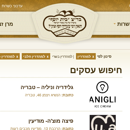
עדכוני כשרות
שרות
מרן ז
סינון לפי
למהדרין
למהדרין בשרי
למהדרין חלבי
למהדרין פ
חיפוש עסקים
גלידריה וניליה – טבריה
כתובת:
הנשיא ויצמן 46, טבריה
פיצה מוצ'ה- מודיעין
כתובת:
הרכבת 13, מודיעין מכבים רעות