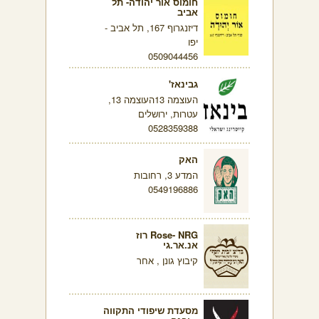
חומוס אור יהודה- תל
אביב
דיזנגרוף 167, תל אביב -
יפו
0509044456
גבינאז'
העוצמה 13העוצמה 13,
עטרות, ירושלים
0528359388
האק
המדע 3, רחובות
0549196886
Rose- NRG רוז
אנ.אר.גי
קיבוץ גונן , אחר
מסעדת שיפודי התקווה