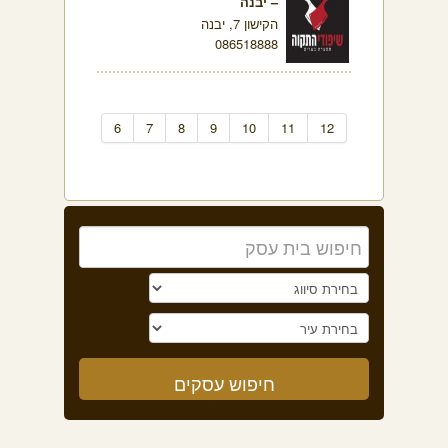
– יבנה
הקישון 7, יבנה
086518888
6
7
8
9
10
11
12