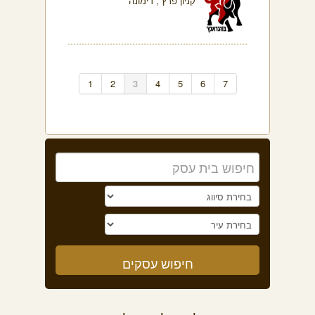
קניון פרץ , דימונה
1
2
3
4
5
6
7