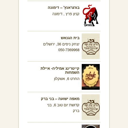
בורגראנץ' – דימונה
קניון פרץ , דימונה
בית הגנאש
יצחק ניסים 36, ירושלים
050-7369968
קייטרינג אמיליה- איילת
השמחות
החרט 6, אשקלון
מאפה ישועה – בני ברק
קדושת יום טוב 6, בני
ברק