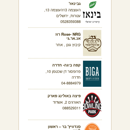
גבינאז'
העוצמה 13העוצמה 13,
עטרות, ירושלים
0528359388
Rose- NRG רוז
אנ.אר.גי
קיבוץ גונן , אחר
קפה ביגה- חדרה
פרופסור דן שכטמן 10,
חדרה
04-8884979
פיצה באולינג פארק
האורגים 2, אשדוד
088529311
סנדוויץ' בר – ראשון