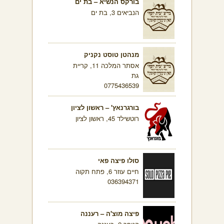
בורקס הנשיא – בת ים
הנביאים 3, בת ים
מנהטן טוסט נקניק
אסתר המלכה 11, קריית
גת
0775436539
בורגרנאץ' – ראשון לציון
רוטשילד 45, ראשון לציון
סולו פיצה פאי
חיים עוזר 6, פתח תקוה
036394371
פיצה מוצ'ה – רעננה