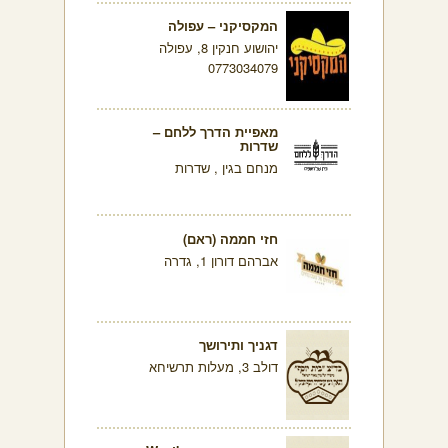
המקסיקני – עפולה
יהושוע חנקין 8, עפולה
0773034079
מאפיית הדרך ללחם –
שדרות
מנחם בגין , שדרות
חזי חממה (ראם)
אברהם דורון 1, גדרה
דגניך ותירושך
דולב 3, מעלות תרשיחא