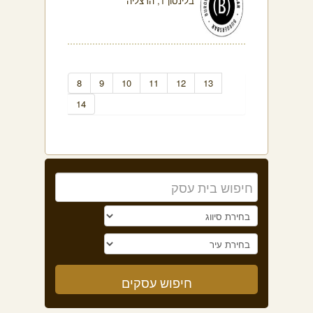
בלינסון 1, הרצליה
8
9
10
11
12
13
14