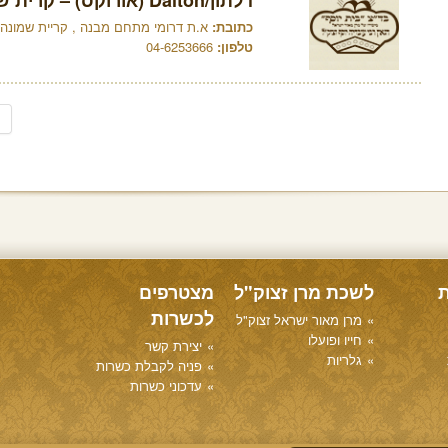
דלתון/Dalton (אורוקס) – קרית שמונה
כתובת:
א.ת דרומי מתחם מבנה , קריית שמונה
טלפון:
04-6253666
ת
לשכת מרן זצוק"ל
מצטרפים
לכשרות
מרן מאור ישראל זצוק"ל
חייו ופועלו
יצירת קשר
גלריות
פניה לקבלת כשרות
עדכוני כשרות