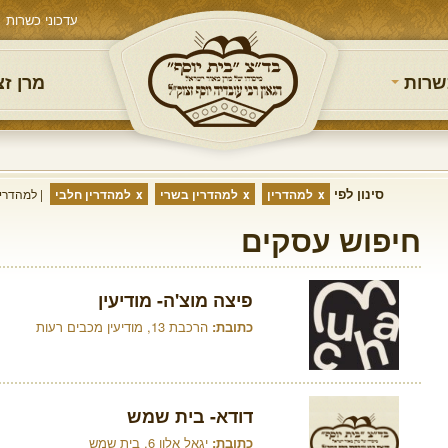
עדכוני כשרות
שרות
מרן ז
סינון לפי
למהדרין
למהדרין בשרי
למהדרין חלבי
למהדרין
חיפוש עסקים
פיצה מוצ'ה- מודיעין
כתובת:
הרכבת 13, מודיעין מכבים רעות
דודא- בית שמש
כתובת:
יגאל אלון 6, בית שמש