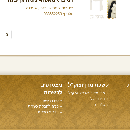
דני בתי מאפה- צומת גן יבנה
כתובת:
צומת גן יבנה , גן יבנה
טלפון:
088652259
13
ת
לשכת מרן זצוק"ל
מצטרפים
לכשרות
מרן מאור ישראל זצוק"ל
חייו ופועלו
יצירת קשר
גלריות
פניה לקבלת כשרות
עדכוני כשרות