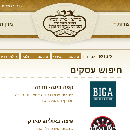
עדכוני כשרות
שרות
מרן ז
סינון לפי
למהדרין
למהדרין בשרי
למהדרין חלבי
למהדרין 
חיפוש עסקים
קפה ביגה- חדרה
כתובת:
פרופסור דן שכטמן 10, חדרה
טלפון:
04-8884979
פיצה באולינג פארק
כתובת:
האורגים 2, אשדוד