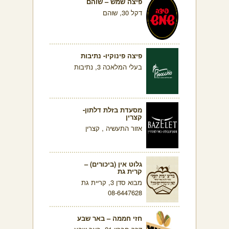
פיצה שמש – שוהם
דקל 30, שוהם
פיצה פינוקיו- נתיבות
בעלי המלאכה 3, נתיבות
מסעדת בזלת דלתון-
קצרין
אזור התעשיה , קצרין
גלוט אין (ביכורים) –
קרית גת
מבוא סדן 3, קריית גת
08-6447628
חזי חממה – באר שבע