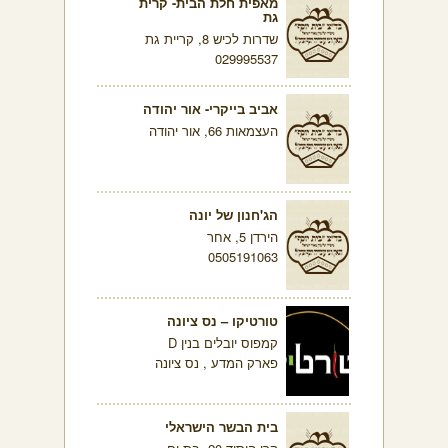
מאפית חלת הבית- קרית
גת
שדרות לכיש 8, קריית גת
029995537
אביב בייקרי- אור יהודה
העצמאות 66, אור יהודה
הג'חנון של יונה
הירדן 5, אחר
0505191063
טורטיקו – נס ציונה
קמפוס יובלים בנין D
פארק המדע , נס ציונה
בית הבשר הישראלי