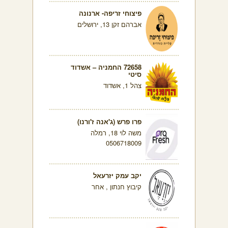
פיצוחי זריפה- ארנונה
אברהם זקן 13, ירושלים
72658 החמניה – אשדוד
סיטי
צהל 1, אשדוד
פרו פרש (ג'אנה ז'ורנו)
משה לוי 18, רמלה
0506718009
יקב עמק יזרעאל
קיבוץ חנתון , אחר