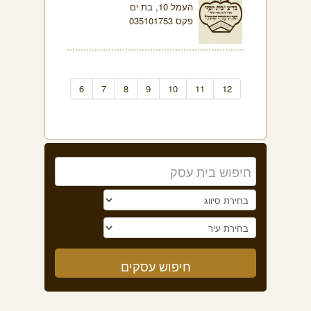
העמל 10, בת ים
פקס 035101753
6
7
8
9
10
11
12