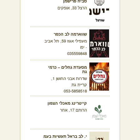
סביח פרישמן
הרצל 33, אופקים
שווארמה לב הכפר
מעפילי אגוז 59, תל אביב
- יפו
035559848
מסעדת גחלים – כרמי
גת
שדרות אבני החושן 1,
קריית גת
053-5858518
קייטרינג מאכלי הצפון
הרותם 17, אחר
י. לב בראל תעשיות בעמ