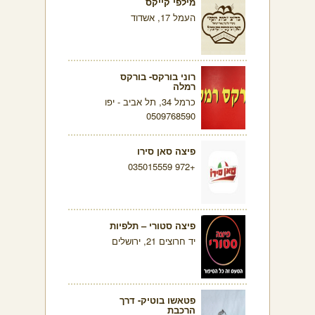
מילפי קייקס
העמל 17, אשדוד
רוני בורקס- בורקס
רמלה
כרמל 34, תל אביב - יפו
0509768590
פיצה סאן סירו
+972 035015559
פיצה סטורי – תלפיות
יד חרוצים 21, ירושלים
פטאשו בוטיק- דרך
הרכבת